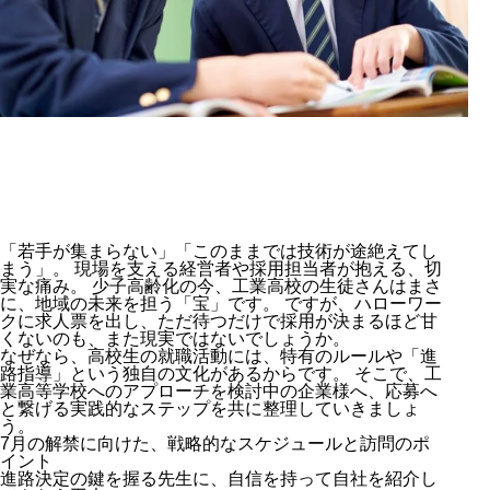
「若手が集まらない」「このままでは技術が途絶えてし
まう」。 現場を支える経営者や採用担当者が抱える、切
実な痛み。 少子高齢化の今、工業高校の生徒さんはまさ
に、地域の未来を担う「宝」です。 ですが、ハローワー
クに求人票を出し、ただ待つだけで採用が決まるほど甘
くないのも、また現実ではないでしょうか。
なぜなら、高校生の就職活動には、特有のルールや「進
路指導」という独自の文化があるからです。 そこで、工
業高等学校へのアプローチを検討中の企業様へ、応募へ
と繋げる実践的なステップを共に整理していきましょ
う。
7月の解禁に向けた、戦略的なスケジュールと訪問のポ
イント
進路決定の鍵を握る先生に、自信を持って自社を紹介し