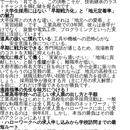
で一から「育てる」。 この決断こそが、技術継承のラス
トチャンスを掴む鍵を握るのです。
・大学生採用にはない「早期戦力化」と「地元定着率」
の魅力
大卒採用との大きな違い。それは「地元への愛着」と
「実習経験」です。 工業高校での3年間、彼らは座学だ
けでなく、旋盤や電気工作、プログラミングといった実
技に没頭しています。
道具の扱いに慣れている:
工具や機械への恐怖心がな
く、安全意識も身についている。
早期に戦力化できる:
専門用語が通じるため、現場教育
のコストを大幅に抑えられる。
地元に根ざして働く:
「実家から通いたい」「地域に貢
献したい」と願う
生徒
が多く、離職率が低い。
大都市圏の有名大学に目を向けても、中小企業に振り向
いてもらうのは至難の業。 それならば、地元の高校生に
目を向け、就職活動の早い段階で自社の魅力を提供しま
しょう。 採用競争が激化する月（主に7月の求人解禁）
を前に、どれだけ準備できるかが勝負です。
進路指導の先生を味方につける！
工業高等学校への正しい求人票の出し方と手順
工業高校をはじめとした高校生の新卒採用活動は、一般
的な転職市場とは全く異なる「独自のネットワーク」で
動いています。企業が求人票をハローワークに出して受
理されるのは、例年6月。しかし、本当の勝負はその後
のアクションにあります。
・ハローワークへの求人申し込みから学校訪問までの最
短ルート