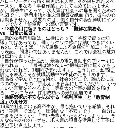
ハローワークから届く白黒の求人票。その限られたスペ
ースを、単なる「事務作業」として埋めてはいません
か。 高校生にとって、求人票は社会への扉を開くための
地図です。 専門用語が並ぶ無機質な紙面では、彼らの心
は動きません。 必要なのは、働く自分の姿が鮮明にイメ
ージできる「解像度」の高い言葉です。
・18歳の目に留まるのはどっち？「難解な業務名」
vs「日常の風景」
工業的な専門用語は、生徒にとって「学校で習った知
識」ではあっても、働くワクワク感には結びつきにくい
もの。 たとえば、「NC旋盤による金属切削加工」とい
う表記。 間違いではありませんが、これでは会社の魅力
は伝わりません。
「自分が作った部品が、最新の電気自動車のブレーキに
使われる」。 「最初は油の匂いや機械の音に驚くかもし
れないけれど、1週間で慣れます」。 こうした、五感に
訴える表現こそが就職活動中の生徒の足を止めます。 工
業高校で学んできた技術が、社会のどこで、誰の役に立
つののか。 その「手応え」を言葉にしてください。 かっ
こいい言葉を並べるより、等身大の仕事の風景を届け
る。 これこそが、採用成功への最短距離です。
・進路選択の不安を払拭する「福利厚生」と「教育制
度」の見せ方
18歳で社会に出る高卒生が、最も抱いている感情。それ
は「期待」ではなく、圧倒的な「不安」です。 「自分に
できるだろうか」「怖い先輩がいたらどうしよう」。 そ
んな彼らの心のトゲを、求人票の項目を活用して丁寧に
抜いていきましょう。