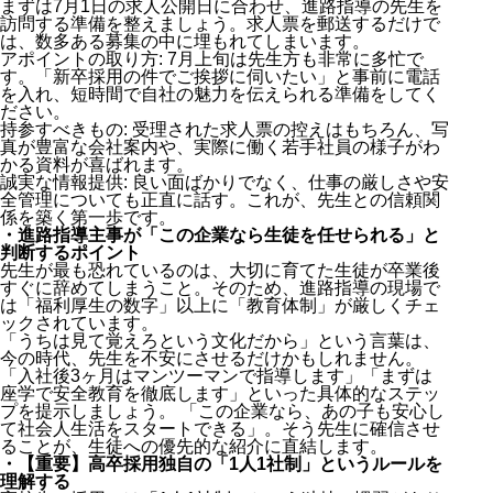
まずは7月1日の求人公開日に合わせ、進路指導の先生を
訪問する準備を整えましょう。求人票を郵送するだけで
は、数多ある募集の中に埋もれてしまいます。
アポイントの取り方: 7月上旬は先生方も非常に多忙で
す。「新卒採用の件でご挨拶に伺いたい」と事前に電話
を入れ、短時間で自社の魅力を伝えられる準備をしてく
ださい。
持参すべきもの: 受理された求人票の控えはもちろん、写
真が豊富な会社案内や、実際に働く若手社員の様子がわ
かる資料が喜ばれます。
誠実な情報提供: 良い面ばかりでなく、仕事の厳しさや安
全管理についても正直に話す。これが、先生との信頼関
係を築く第一歩です。
・進路指導主事が「この企業なら生徒を任せられる」と
判断するポイント
先生が最も恐れているのは、大切に育てた生徒が卒業後
すぐに辞めてしまうこと。そのため、進路指導の現場で
は「福利厚生の数字」以上に「教育体制」が厳しくチェ
ックされています。
「うちは見て覚えろという文化だから」という言葉は、
今の時代、先生を不安にさせるだけかもしれません。
「入社後3ヶ月はマンツーマンで指導します」「まずは
座学で安全教育を徹底します」といった具体的なステッ
プを提示しましょう。 「この企業なら、あの子も安心し
て社会人生活をスタートできる」。そう先生に確信させ
ることが、生徒への優先的な紹介に直結します。
・【重要】高卒採用独自の「1人1社制」というルールを
理解する