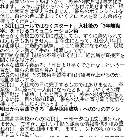
で、募集のハードルは下がり、将来の伸び代は最大化さ
れます。 スキルは後からいくらでも付け足せますが、根
っこの素直さは変えられません。 彼らのポテンシャルを
信じ、自社の色に染まっていくプロセスを楽しむ余裕を
持ってください。
・採用はゴールではなくスタート。入社後の「3年離職
率」を下げるコミュニケーション術
せっかく高校生の採用に成功しても、すぐに辞められて
は元も子もありません。 新卒生にとって、社会人1年目
は想像以上に過酷な試練。 ここで重要になるのが、現場
のベテラン勢と若手の「橋渡し」です。
定期的な面談: 現場の不満が出る前に、経営層が直接声を
聞く場を設ける。
小さな成功を褒める: 「昨日より早くできたな」という一
言が、彼らの自信を育みます。
成長の可視化: どの技術を習得すれば給与が上がるのか、
地図を提示する。
採用は、入社式の日に完了するものではありません。 卒
業後、3年経って一人前になったとき、ようやくその採
用活動は「成功」したと言えます。 将来の技術大国を支
えるのは、目の前の18歳。 彼らの人生に寄り添う覚悟を
持って、共に歩んでいきましょう。
明日から実践できる「高卒採用成功」への3つのアクシ
ョン
工業高等学校からの採用は、一朝一夕には成し遂げられ
ません。 ですが、正しい手順と誠実な情報提供を積み重
ねれば、必ず道は開けます。 まずは、以下の3点から着
手してください。