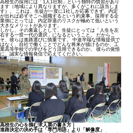
高校生の採用には「1人1社制」という独特の慣習があり
ます（地域により異なりますが、多くがこれに該当しま
す）。 これは、生徒が一度に1社しか応募できず、内定
が出れば必ずそこへ就職するという約束事。採用する企
業側にとっては、内定辞退のリスクが極めて低いという
大きなメリットがあります。
しかし、その裏返しとして、生徒にとっては「人生を左
右する一世一代の選択」になるということ。 だからこ
そ、彼らは進路選びに慎重です。 中途半端な情報提供で
はなく、自社で働くことでどんな将来が描けるのか、工
業高等学校での学びをどう活用できるのか。 彼らの覚悟
に、誠実な情報発信で応えてください。
高校生の心を掴む求人票の書き方｜
進路決定の決め手は「専門用語」より「解像度」