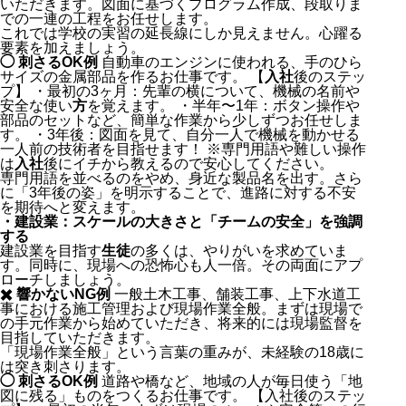
いただきます。図面に基づくプログラム作成、段取りま
での一連の工程をお任せします。
これでは学校の実習の延長線にしか見えません。心躍る
要素を加えましょう。
◯ 刺さるOK例
自動車のエンジンに使われる、手のひら
サイズの金属部品を作るお仕事です。 【
入社
後のステッ
プ】 ・最初の3ヶ月：先輩の横について、機械の名前や
安全な使い
方
を覚えます。 ・半年〜1年：ボタン操作や
部品のセットなど、簡単な作業から少しずつお任せしま
す。 ・3年後：図面を見て、自分一人で機械を動かせる
一人前の技術者を目指せます！ ※専門用語や難しい操作
は
入社
後にイチから教えるので安心してください。
専門用語を並べるのをやめ、身近な製品名を出す。さら
に「3年後の姿」を明示することで、進路に対する不安
を期待へと変えます。
・建設業：スケールの大きさと「チームの安全」を強調
する
建設業を目指す
生徒
の多くは、やりがいを求めていま
す。同時に、現場への恐怖心も人一倍。その両面にアプ
ローチしましょう。
✖️ 響かないNG例
一般土木工事、舗装工事、上下水道工
事における施工管理および現場作業全般。まずは現場で
の手元作業から始めていただき、将来的には現場監督を
目指していただきます。
「現場作業全般」という言葉の重みが、未経験の18歳に
は突き刺さります。
◯ 刺さるOK例
道路や橋など、地域の人が毎日使う「地
図に残る」ものをつくるお仕事です。 【入社後のステッ