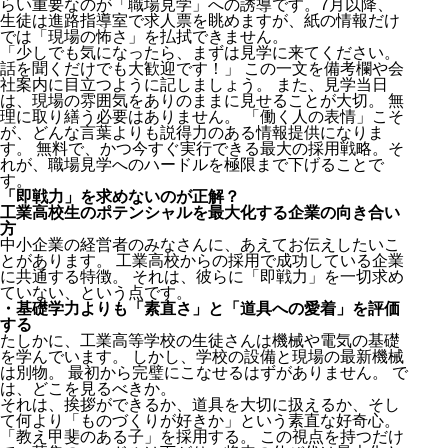
らい重要なのが「職場見学」への誘導です。7月以降、
生徒は進路指導室で求人票を眺めますが、紙の情報だけ
では「現場の怖さ」を払拭できません。
「少しでも気になったら、まずは見学に来てください。
話を聞くだけでも大歓迎です！」 この一文を備考欄や会
社案内に目立つように記しましょう。 また、見学当日
は、現場の雰囲気をありのままに見せることが大切。 無
理に取り繕う必要はありません。 「働く人の表情」こそ
が、どんな言葉よりも説得力のある情報提供になりま
す。 無料で、かつ今すぐ実行できる最大の採用戦略。そ
れが、職場見学へのハードルを極限まで下げることで
す。
「即戦力」を求めないのが正解？
工業高校生のポテンシャルを最大化する企業の向き合い
方
中小企業の経営者のみなさんに、あえてお伝えしたいこ
とがあります。 工業高校からの採用で成功している企業
に共通する特徴。 それは、彼らに「即戦力」を一切求め
ていない、という点です。
・基礎学力よりも「素直さ」と「道具への愛着」を評価
する
たしかに、工業高等学校の生徒さんは機械や電気の基礎
を学んでいます。 しかし、学校の設備と現場の最新機械
は別物。 最初から完璧にこなせるはずがありません。 で
は、どこを見るべきか。
それは、挨拶ができるか、道具を大切に扱えるか、そし
て何より「ものづくりが好きか」という素直な好奇心。
「教え甲斐のある子」を採用する。 この視点を持つだけ