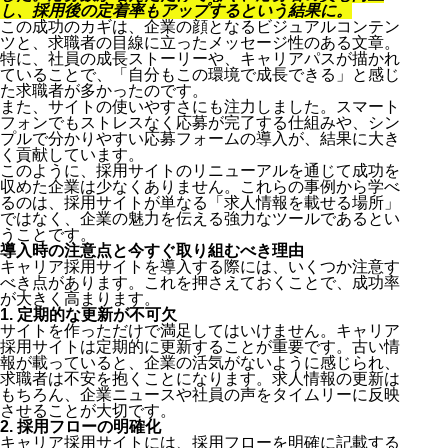
し、採用後の定着率もアップするという結果に。
この成功のカギは、企業の顔となるビジュアルコンテン
ツと、求職者の目線に立ったメッセージ性のある文章。
採用マーケティング思考のサイト構築が重要
特に、社員の成長ストーリーや、キャリアパスが描かれ
キャリア採用サイトが持つべき要素
ていることで、「自分もこの環境で成長できる」と感じ
見やすくて応募しやすいサイト作りのコツ
た求職者が多かったのです。
また、サイトの使いやすさにも注力しました。スマート
デザインとコンテンツのバランスが採用成功を左右す
フォンでもストレスなく応募が完了する仕組みや、シン
る
プルで分かりやすい応募フォームの導入が、結果に大き
成功する採用サイトの実例
く貢献しています。
導入時の注意点と今すぐ取り組むべき理由
このように、採用サイトのリニューアルを通じて成功を
まとめ
収めた企業は少なくありません。これらの事例から学べ
るのは、採用サイトが単なる「求人情報を載せる場所」
ではなく、企業の魅力を伝える強力なツールであるとい
うことです。
導入時の注意点と今すぐ取り組むべき理由
キャリア採用サイトを導入する際には、いくつか注意す
べき点があります。これを押さえておくことで、成功率
が大きく高まります。
1. 定期的な更新が不可欠
サイトを作っただけで満足してはいけません。キャリア
採用サイトは定期的に更新することが重要です。古い情
報が載っていると、企業の活気がないように感じられ、
求職者は不安を抱くことになります。求人情報の更新は
もちろん、企業ニュースや社員の声をタイムリーに反映
させることが大切です。
2. 採用フローの明確化
キャリア採用サイトには、採用フローを明確に記載する