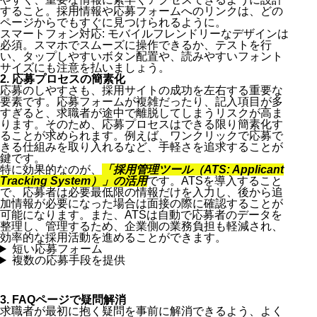
すること。採用情報や応募フォームへのリンクは、どの
ページからでもすぐに見つけられるように。
スマートフォン対応: モバイルフレンドリーなデザインは
必須。スマホでスムーズに操作できるか、テストを行
い、タップしやすいボタン配置や、読みやすいフォント
サイズにも注意を払いましょう。
2. 応募プロセスの簡素化
応募のしやすさも、採用サイトの成功を左右する重要な
要素です。応募フォームが複雑だったり、記入項目が多
すぎると、求職者が途中で離脱してしまうリスクが高ま
ります。そのため、応募プロセスはできる限り簡素化す
ることが求められます。例えば、ワンクリックで応募で
きる仕組みを取り入れるなど、手軽さを追求することが
鍵です。
特に効果的なのが、
「採用管理ツール（ATS: Applicant
Tracking System）」の活用
です。ATSを導入すること
で、応募者は必要最低限の情報だけを入力し、後から追
加情報が必要になった場合は面接の際に確認することが
可能になります。また、ATSは自動で応募者のデータを
整理し、管理するため、企業側の業務負担も軽減され、
効率的な採用活動を進めることができます。
短い応募フォーム
複数の応募手段を提供
3. FAQページで疑問解消
求職者が最初に抱く疑問を事前に解消できるよう、よく