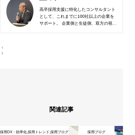
高卒採用支援に特化したコンサルタント
として、これまでに100社以上の企業を
サポート。 企業側と生徒側、双方の視点
に立った採用戦略の設計が強みです。
投
稿
ナ
ビ
ゲ
ー
シ
ョ
ン
関連記事
採用DX・効率化
,
採用トレンド
,
採用ブログ
採用ブログ