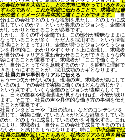
の会社が何を大切にし、どの方向に向かっているかを示
すものであり、これが明確に伝わることで、求職者は自
分の働くイメージを具体的に描くことができます。
「自
分はこの会社でどのような役割を果たし、どのように成
長していくのか？」といった将来のビジョンを、企業側
がしっかりと伝えることが必要です。
しかし、多くの中小企業では、この部分が曖昧なままに
なっていることが多く「ただ人を採用する」という情報
提供にとどまっており、企業が持つビジョンやミッショ
ンを具体的に、わかりやすくサイト上に表現し、求職者
が自分のキャリアを重ね合わせることができるような内
容にすることが重要です。求職者が「ここで働くこと
が、自分にとって何を意味するのか？」を瞬時に理解で
きるようにすることが、採用成功のカギとなります。
2. 社員の声や事例をリアルに伝える
もう一つ欠かせないのは、現場の声。求職者が気にして
いるのは「その会社で実際に働くのはどんな感じか？」
という点です。いくら企業のビジョンが素晴らしくて
も、日々の業務や職場環境が見えなければ、不安が残り
ます。そこで、社員の声や具体的な働き方の事例を伝え
ることが重要です。
社員インタビューや「1日の流れ」などのコンテンツを
通じて、実際に働いている人々がどんな経験をしている
のか、どのように成長しているのかを可視化する。これ
により、求職者は「自分もこの会社で成長できるのでは
ないか」と感じるようになります。特に
、中小企業では
社員の距離が近いこともあり、社内のリアルな声を発信
することで、応募者に安心感を与えられるのです。