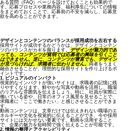
ある質問（FAQ）ページを設けておくことも効果的で
す。応募プロセスや業務内容、福利厚生についての情報
をまとめておくことで、応募前の不安を減らし、応募意
欲を高めることができます。
デザインとコンテンツのバランスが採用成功を左右する
採用サイトが成功するかどうかは、デザインとコンテン
ツのバランスがカギを握ります。
デザインが魅力的であ
っても、コンテンツが貧弱では応募者の興味を引くこと
はできません。逆に、コンテンツが豊富でも、デザイン
が見づらければ、求職者に伝わりません。
両者をうまく
融合させることが、理想的な採用サイトを作り上げるポ
イントです。
1. ビジュアルのインパクト
視覚的なインパクトが強いサイトは、求職者の記憶に残
りやすくなります。鮮やかな写真や動画を活用し、職場
のリアルな雰囲気を伝えましょう。特に、社員が実際に
働いている姿や、日常のオフィス風景を見せることで、
求職者に「ここで働きたい」と感じさせることができま
す。
動画コンテンツは、文章だけでは伝えきれない職場のエ
ネルギーや文化を視覚的に伝えることができ、今や採用
サイトには欠かせない要素です。動画を活用すること
で、企業の魅力を短時間で強く伝えることが可能です。
2. 情報の整理とアクセシビリティ