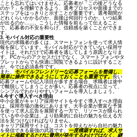
ことも忘れてはいけません。応募者が「この後どうなる
のか？」を理解できるよう、選考プロセスや面接までの
ステップをはっきりと示すことが重要です。選考期間が
どれくらいかかるのか、面接は何回行うのか、いつ結果
が出るのか……。こうした情報を前もって伝えること
で、応募者の不安を和らげ、信頼感を築くことができま
す。
3. モバイル対応の重要性
現代の求職者の多くは、スマートフォンを使って求人情
報を探しています。モバイル対応ができていない採用サ
イトは、それだけで応募者を逃してしまう原因となりま
す。PCからのアクセスだけでなく、スマートフォンやタ
ブレットからでも快適に閲覧できるように設計すること
が、今では必須条件です。
また、
モバイルフレンドリーな応募フォームを整備し、
簡単に操作できるようにしておくことも重要です。
長い
応募フォームや記入項目が多すぎる場合、求職者は途中
で離脱してしまうことが多い。応募者の視点に立って、
シンプルでわかりやすいフォームを導入しましょう。
4.今すぐ導入すべき理由
中小企業がキャリア採用サイトを今すぐ導入すべき理由
は、採用市場の激化にあります。大手企業が豊富な予算
を使って求人広告を展開する一方で、リソースが限られ
ている中小企業は、より効果的に自社の魅力を伝える方
法を見つけなければなりません。
キャリア採用サイトは、コストを抑えながら自社の魅力
を発信できる最強の武器です。
一度構築すれば、求人サ
イトに掲載するたびに費用が発生するわけではなく、継