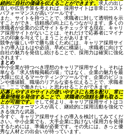
続的に自社の価値を伝えることができます。
求人の出し
直しや広告予算を考えれば、採用サイトは非常にコスト
パフォーマンスが高いツールです。
また、サイトを持つことで、求職者に対して透明性を示
すことができ、信頼感の向上にもつながります。多くの
求職者が企業の公式サイトをチェックする現在、キャリ
ア採用サイトがないことは、それだけで応募者にマイナ
スの印象を与えてしまうことがあります。
競争が厳しい中で勝ち抜くためには、キャリア採用サイ
トの導入はもはや必須。早めに構築し、求職者に向けて
自社の魅力を発信し続けることで、採用力は確実に強化
されます。
まとめ
中小企業が持つべき理想のキャリア採用サイト。それは
単なる「求人情報掲載の場」ではなく、企業の魅力を最
大限に伝えるマーケティングツールです。企業のビジョ
ンや価値観、職場のリアルな姿を伝えることで、求職者
に「ここで働きたい」と思わせることができます。
応募しやすさやサイトの使いやすさにも気を配り、常に
最新情報を発信することで、求職者の信頼を勝ち取るこ
とが可能です。
そして何より、キャリア採用サイトはコ
ストパフォーマンスが高く、継続的に採用活動を強化で
きる強力な武器。
今すぐ、キャリア採用サイトの導入を検討してみてくだ
さい。中小企業でも、大手企業に負けない採用力を発揮
するためには、準備が必要です。その先には、きっと優
秀な人材との出会いが待っています。