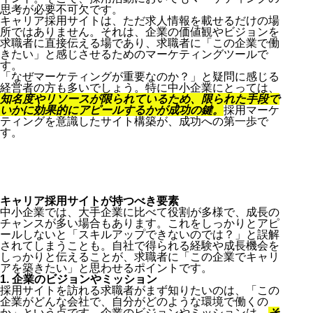
思考が必要不可欠です。
キャリア採用サイトは、ただ求人情報を載せるだけの場
所ではありません。それは、企業の価値観やビジョンを
求職者に直接伝える場であり、求職者に「この企業で働
きたい」と感じさせるためのマーケティングツールで
す。
「なぜマーケティングが重要なのか？」と疑問に感じる
経営者の方も多いでしょう。特に中小企業にとっては、
知名度やリソースが限られているため、限られた手段で
いかに効果的にアピールするかが成功の鍵。
採用マーケ
ティングを意識したサイト構築が、成功への第一歩で
す。
キャリア採用サイトが持つべき要素
中小企業では、大手企業に比べて役割が多様で、成長の
チャンスが多い場合もあります。これをしっかりとアピ
ールしないと「スキルアップできないのでは？」と誤解
されてしまうことも。自社で得られる経験や成長機会を
しっかりと伝えることが、求職者に「この企業でキャリ
アを築きたい」と思わせるポイントです。
1. 企業のビジョンやミッション
採用サイトを訪れる求職者がまず知りたいのは、「この
企業がどんな会社で、自分がどのような環境で働くの
か」という点です。企業のビジョンやミッションは、
そ