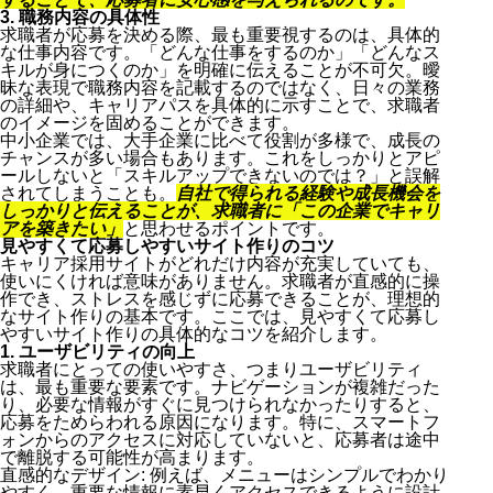
3. 職務内容の具体性
求職者が応募を決める際、最も重要視するのは、具体的
な仕事内容です。「どんな仕事をするのか」「どんなス
キルが身につくのか」を明確に伝えることが不可欠。曖
昧な表現で職務内容を記載するのではなく、日々の業務
の詳細や、キャリアパスを具体的に示すことで、求職者
のイメージを固めることができます。
中小企業では、大手企業に比べて役割が多様で、成長の
チャンスが多い場合もあります。これをしっかりとアピ
ールしないと「スキルアップできないのでは？」と誤解
されてしまうことも。
自社で得られる経験や成長機会を
しっかりと伝えることが、求職者に「この企業でキャリ
アを築きたい」
と思わせるポイントです。
見やすくて応募しやすいサイト作りのコツ
キャリア採用サイトがどれだけ内容が充実していても、
使いにくければ意味がありません。求職者が直感的に操
作でき、ストレスを感じずに応募できることが、理想的
なサイト作りの基本です。ここでは、見やすくて応募し
やすいサイト作りの具体的なコツを紹介します。
1. ユーザビリティの向上
求職者にとっての使いやすさ、つまりユーザビリティ
は、最も重要な要素です。ナビゲーションが複雑だった
り、必要な情報がすぐに見つけられなかったりすると、
応募をためらわれる原因になります。特に、スマートフ
ォンからのアクセスに対応していないと、応募者は途中
で離脱する可能性が高まります。
直感的なデザイン: 例えば、メニューはシンプルでわかり
やすく、重要な情報に素早くアクセスできるように設計