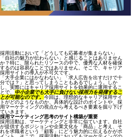
採用活動において「どうしても応募者が集まらない」
「自社の魅力が伝わらない」と感じることはありません
か？特に、限られたリソースの中で、優秀な人材を確保
するのは容易なことではありません。そこで、キャリア
採用サイトの導入が不可欠です。
「大手企業にはかなわない」「求人広告を出すだけで十
分では？」と思ってしまうこともあるでしょう。しか
し、実際にはキャリア採用サイトを効果的に運用するこ
とで、
中小企業でも大手に負けない採用力を発揮するこ
とが可能なのです。
今回は、理想的なキャリア採用サイ
トがどのようなものか、具体的な設計のポイントや、採
用マーケティングの視点から考えるべき要素を掘り下げ
ていきます。
採用マーケティング思考のサイト構築が重要
採用活動は、マーケティングと非常に似ています。自社
が提供するポジションや企業文化を「商品」と考え、そ
れを求職者という「顧客」にどう魅力的に伝えるかがポ
イント。そこで、採用活動においてもマーケティングの