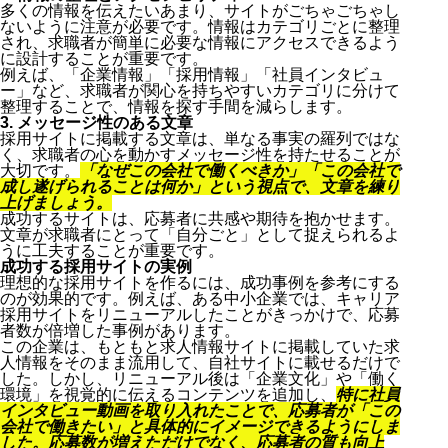
多くの情報を伝えたいあまり、サイトがごちゃごちゃし
ないように注意が必要です。情報はカテゴリごとに整理
され、求職者が簡単に必要な情報にアクセスできるよう
に設計することが重要です。
例えば、「企業情報」「採用情報」「社員インタビュ
ー」など、求職者が関心を持ちやすいカテゴリに分けて
整理することで、情報を探す手間を減らします。
3. メッセージ性のある文章
採用サイトに掲載する文章は、単なる事実の羅列ではな
く、求職者の心を動かすメッセージ性を持たせることが
大切です。
「なぜこの会社で働くべきか」「この会社で
成し遂げられることは何か」という視点で、文章を練り
上げましょう。
成功するサイトは、応募者に共感や期待を抱かせます。
文章が求職者にとって「自分ごと」として捉えられるよ
うに工夫することが重要です。
成功する採用サイトの実例
理想的な採用サイトを作るには、成功事例を参考にする
のが効果的です。例えば、ある中小企業では、キャリア
採用サイトをリニューアルしたことがきっかけで、応募
者数が倍増した事例があります。
この企業は、もともと求人情報サイトに掲載していた求
人情報をそのまま流用して、自社サイトに載せるだけで
した。しかし、リニューアル後は「企業文化」や「働く
環境」を視覚的に伝えるコンテンツを追加し、
特に社員
インタビュー動画を取り入れたことで、応募者が「この
会社で働きたい」と具体的にイメージできるようにしま
した。応募数が増えただけでなく、応募者の質も向上