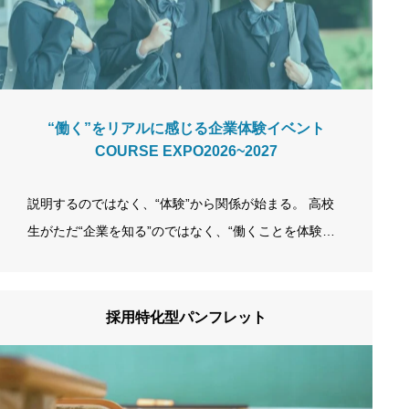
9%。文字より圧倒的な情報量で理解を促進します。 求
められる「リアル」 社員紹介(32.7%)、1日のスケジ…
“働く”をリアルに感じる企業体験イベント
COURSE EXPO2026~2027
説明するのではなく、“体験”から関係が始まる。 高校
生がただ“企業を知る”のではなく、“働くことを体験
し、人と出会う”。まったく新しいカタチの企業説明会
です。 ABOUT COURSE EXPO 記憶に残る、志望度が
上がる“体験型”企業説明会 企業と高校生が直接顔を合
採用特化型パンフレット
わせ、仕事・人・雰囲気をリアルに体感できるイベン
トです。企業が一方的に説明するのではなく、「名刺
交換 → 興味 → 体験 → 会話 → 企業研究」という自然