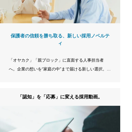
保護者の信頼を勝ち取る、新しい採用ノベルテ
ィ
「オヤカク」「親ブロック」に直面する人事担当者
へ。企業の想いを“家庭の中”まで届ける新しい選択。学
生から保護者へ信頼を自然にひろげる採用ノベルティ
『ドリップメッセージ』 ​ なぜ採用は、あと一歩で止ま
ってしまうのか？ 採用活動では、これまで「学生本
「認知」を「応募」に変える採用動画。
人」に向けたアプローチが当たり前とされてきまし
た。しかし現実には、意思決定の最終段階で“見えない
壁”が存在します。それが、「家庭」というもう一つの
意思決定の場です。 つまり採用は、“学生1人の意思決