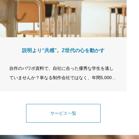
なステップを生み出します。参加した高校生の90％が
「満足・興味関心が高まった」と回答しています。 FE
ATURES COURSE EXPO “最も距離の近い採用導線”を
つくる3…
説明より“共感”。Z世代の心を動かす
自作のパワポ資料で、自社に合った優秀な学生を逃し
ていませんか？単なる制作会社ではなく、年間5,000名
の高校生データを持つ「採用コンサルタント」が監
修。応募率と定着率を劇的に変える、回収可能な“採用
投資”をご提案します。 PROBLEM パンフレット こん
サービス一覧
なお悩みありませんか？ REASON パンフレット 「会
社に魅力がない」のではありません。魅力が正しく伝
わっていないだけです。 現在のZ世代は、日常的にSN