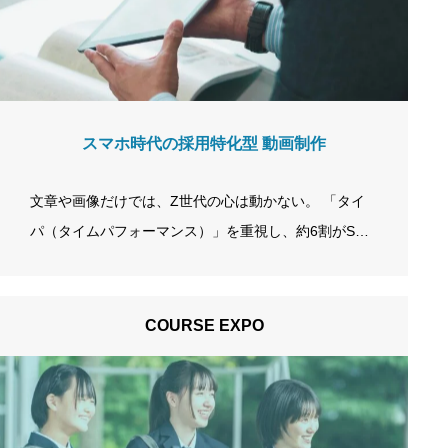
定”ではなく“家族全体の合意形成”なのです。 学生の
「家」まで届く、採用ノベルティ。 これまでの採用ノ
ベルティは、配った瞬間がゴールでした。ボールペン
やク…
スマホ時代の採用特化型 動画制作
文章や画像だけでは、Z世代の心は動かない。 「タイ
パ（タイムパフォーマンス）」を重視し、約6割がSNS
で情報を探す今の就活生へ。 飾らない「会社のリア
ル」を可視化し、貴社が選ばれる理由を直感的に届け
ます。 INSIGHTS movie いま、就活生の59.6%が「SN
COURSE EXPO
S・動画」で会社を選んでいます。 SNS活用率 25卒学
生の59.6%がSNSで情報収集（i-plug調べ）。スマホで
の情報収集がデフォルトに。 動画のメリット SNS活用
を「業界・企業理解の参考になる」と感じる学生は67.