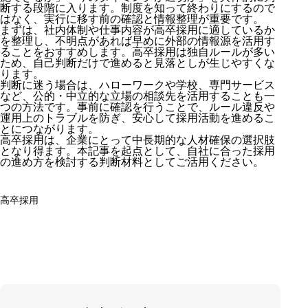
断する段階に入ります。制度を知って終わりにするので
はなく、実行に移す前の確認と情報整理が重要です。
まずは、社内体制や仕事内容が高卒採用に適しているか
を整理し、不明点があれば早めに外部の情報源を活用す
ることをおすすめします。高卒採用は独自ルールが多い
ため、自己判断だけで進めると見落としが生じやすくな
ります。
判断に迷う場合は、ハローワークや学校、専門サービス
など、公的・中立的な立場の相談先を活用することも一
つの方法です。事前に確認を行うことで、ルール違反や
運用上のトラブルを防ぎ、安心して採用活動を進めるこ
とにつながります。
高卒採用は、企業にとって中長期的な人材確保の選択肢
となり得ます。本記事を起点として、自社に合った採用
の進め方を検討する判断材料としてご活用ください。
高卒採用