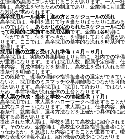
生徒側の認識にズレが生じることがあります。一人一社
制は、高校生を守るための制度であり、企業側にも慎重
な対応が求められます。
高卒採用ルール基本｜進め方とスケジュールの流れ
高卒採用は、年間を通じて行き当たりばったりに進める
ものではなく、
あらかじめ定められたスケジュールに沿
って段階的に実施する採用活動
です。企業は各時期に
「何ができて、何をすべきか」を理解しておく必要があ
ります。ここでは、高卒採用の基本的な流れを時系列で
整理します。
採用計画の立案と受け入れ準備（４月～６月）
高卒採用は、実際の募集開始よりも前に、社内での準備
が重要になります。まずは採用人数、配属予定部署、仕
事内容、育成体制などを整理し、高校生を受け入れる前
提条件を明確にします。
この段階で、現場の理解や指導担当者の選定ができてい
ないと、採用後のミスマッチや早期離職につながる可能
性があります。高卒採用は「採用して終わり」ではない
ため、事前準備が流れ全体の土台となります。
求人票の作成・提出と学校への情報提供（７月）
高卒採用では、求人票をハローワークへ提出することが
正式なスタートになります。求人票には、仕事内容、勤
務条件、就業場所、選考方法などを正確かつ具体的に記
載する必要があります。
提出された求人票は、学校を通じて高校生に紹介されま
す。そのため、企業側は「高校生や進路指導担当者にど
う伝わるか」を意識した内容にすることが重要です。曖
昧な表現や情報不足は、紹介機会の減少につながりま