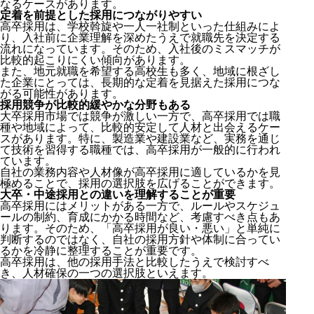
なるケースがあります。
定着を前提とした採用につながりやすい
高卒採用は、学校斡旋や一人一社制といった仕組みによ
り、入社前に企業理解を深めたうえで就職先を決定する
流れになっています。そのため、入社後のミスマッチが
比較的起こりにくい傾向があります。
また、地元就職を希望する高校生も多く、地域に根ざし
た企業にとっては、長期的な定着を見据えた採用につな
がる可能性があります。
採用競争が比較的緩やかな分野もある
大卒採用市場では競争が激しい一方で、高卒採用では職
種や地域によって、比較的安定して人材と出会えるケー
なぜ高卒採用は独自のルールとスケジュールがあるの
スがあります。特に、製造業や建設業など、実務を通じ
か
て技術を習得する職種では、高卒採用が一般的に行われ
高卒採用ルールでよくある失敗・誤解
ています。
自社の業務内容や人材像が高卒採用に適しているかを見
高卒採用ルール基本｜進め方とスケジュールの流れ
極めることで、採用の選択肢を広げることができます。
高卒採用で企業が守るべきルールと注意点
大卒・中途採用との違いを理解することが重要
高卒採用という選択肢のメリット・特徴
高卒採用にはメリットがある一方で、ルールやスケジュ
判断に迷ったときに確認すべきチェックポイント
ールの制約、育成にかかる時間など、考慮すべき点もあ
高卒採用に関する関連記事まとめ
ります。そのため、「高卒採用が良い・悪い」と単純に
判断するのではなく、自社の採用方針や体制に合ってい
高卒採用を検討する企業が次に取るべき行動
るかを冷静に整理することが重要です。
高卒採用は、他の採用手法と比較したうえで検討すべ
き、人材確保の一つの選択肢といえます。