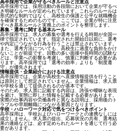
高卒採用で企業が守るべきルールと注意点
高卒採用では、採用活動の各段階において企業が守るべ
き明確なルールが定められています。これらのルールは
形式的な制約ではなく、高校生の保護と公平な就職機会
を確保するためのものです。ここでは、企業が特に注意
すべき基本ルールと実務上のポイントを整理します。
募集・選考に関する基本ルール
高卒採用では、求人の募集や選考を行える時期が全国一
律で指定されています。指定された開始日以前に、選考
や内定につながる行為を行うことは禁止されています。
また、選考方法についても、高校生に過度な負担をかけ
ないことが前提です。回数の多い面接や長時間の試験な
どは、学業への影響を考慮し、慎重に判断する必要があ
ります。高卒採用では「選考の効率」よりも「制度遵
守」が優先されます。
情報提供・企業紹介における注意点
高卒採用では、企業が高校生へ直接情報提供を行うこと
は原則として想定されていません。企業情報は、求人票
や学校を通じて提供されるのが基本です。
そのため、求人票に記載する内容は、誇張や曖昧な表現
を避け、実態に即した情報を記載する必要があります。
実際の仕事内容や労働条件と異なる説明は、採用後のト
ラブルや早期離職につながる要因となります。
学校・ハローワーク対応で気をつけるべきポイント
高卒採用は、学校およびハローワークとの連携なしには
成立しません。求人票の提出、応募状況の共有、選考結
果の連絡などは、必ず定められたルートを通じて行う必
要があります。