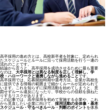
高卒採用の進め方とは、高校新卒者を対象に、定められ
たスケジュールとルールに沿って採用活動を行う一連の
流れのことです。
結論から言うと、高卒採用を成功させるために最も重要
なのは、
大卒採用とは異なる制度を正しく理解し、学
校・ハローワークと連携しながら進めること
です。
高卒採用では、応募開始時期や選考方法、企業が高校生
に提供できる情報の範囲まで細かくルールが定められて
います。これを知らずに採用活動を始めてしまうと、意
図せずルール違反になったり、学校からの信頼を損ねた
りするリスクがあります。
この記事では、高卒採用を初めて実施する企業や、これ
から見直したい企業に向けて、
採用活動の全体像・基本
スケジュール・守るべきルール・判断のポイント
を体系