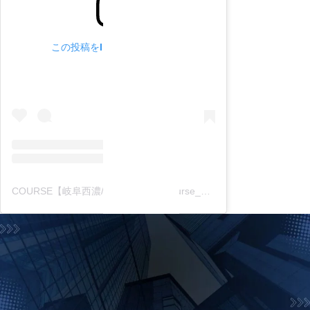
この投稿をInstagramで見る
COURSE【岐阜西濃/中濃東濃】(@course_gifu_itg)がシェアした投稿