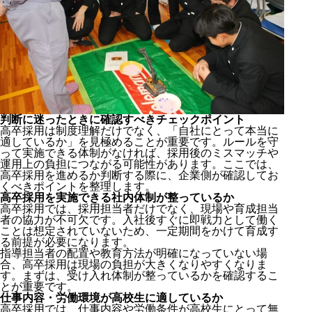
判断に迷ったときに確認すべきチェックポイント
高卒採用は制度理解だけでなく、「自社にとって本当に
適しているか」を見極めることが重要です。ルールを守
って実施できる体制がなければ、採用後のミスマッチや
運用上の負担につながる可能性があります。ここでは、
高卒採用を進めるか判断する際に、企業側が確認してお
くべきポイントを整理します。
高卒採用を実施できる社内体制が整っているか
高卒採用では、採用担当者だけでなく、現場や育成担当
者の協力が不可欠です。入社後すぐに即戦力として働く
ことは想定されていないため、一定期間をかけて育成す
る前提が必要になります。
指導担当者の配置や教育方法が明確になっていない場
合、高卒採用は現場の負担が大きくなりやすくなりま
す。まずは、受け入れ体制が整っているかを確認するこ
とが重要です。
仕事内容・労働環境が高校生に適しているか
高卒採用では、仕事内容や労働条件が高校生にとって無