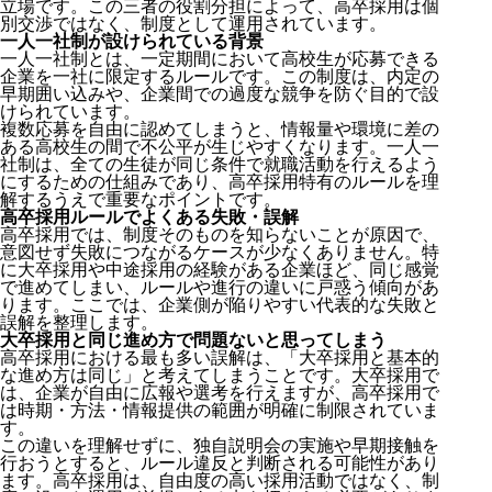
立場です。この三者の役割分担によって、高卒採用は個
別交渉ではなく、制度として運用されています。
一人一社制が設けられている背景
一人一社制
とは、一定期間において高校生が応募できる
企業を一社に限定するルールです。この制度は、内定の
早期囲い込みや、企業間での過度な競争を防ぐ目的で設
けられています。
複数応募を自由に認めてしまうと、情報量や環境に差の
ある高校生の間で不公平が生じやすくなります。一人一
社制は、全ての生徒が同じ条件で就職活動を行えるよう
にするための仕組みであり、高卒採用特有のルールを理
解するうえで重要なポイントです。
高卒採用ルールでよくある失敗・誤解
高卒採用では、制度そのものを知らないことが原因で、
意図せず失敗につながるケースが少なくありません。特
に大卒採用や中途採用の経験がある企業ほど、同じ感覚
で進めてしまい、ルールや進行の違いに戸惑う傾向があ
ります。ここでは、企業側が陥りやすい代表的な失敗と
誤解を整理します。
大卒採用と同じ進め方で問題ないと思ってしまう
高卒採用における最も多い誤解は、「大卒採用と基本的
な進め方は同じ」と考えてしまうことです。大卒採用で
は、企業が自由に広報や選考を行えますが、高卒採用で
は時期・方法・情報提供の範囲が明確に制限されていま
す。
この違いを理解せずに、独自説明会の実施や早期接触を
行おうとすると、ルール違反と判断される可能性があり
ます。高卒採用は、自由度の高い採用活動ではなく、制