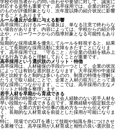
学校や担当者からの問い合わせや要望に対して、誠実に
対応する姿勢も重要です。高卒採用では、企業の対応そ
のものが評価対象となり、次年度以降の紹介状況に影響
することもあります。
ルール違反が企業に与える影響
高卒採用におけるルール違反は、単なる注意で終わらな
い場合があります。内容によっては、学校からの紹介停
止や、ハローワークからの指導対象となる可能性もあり
ます。
短期的な採用成果を優先してルールを軽視すると、結果
として長期的な採用活動に支障をきたすことになりま
す。高卒採用では、「守ること」が企業の信頼を積み上
げる行為であると理解しておくことが重要です。
高卒採用という選択肢のメリット・特徴
高卒採用は、人材確保の手段の一つとして、企業の状況
によっては有効な選択肢となります。大卒採用や中途採
用と比較すると制約は多いものの、制度の特徴を理解し
たうえで取り組むことで、企業と人材の双方にとって適
切な採用につながります。ここでは、高卒採用の主なメ
リットと特徴を整理します。
若手人材を早期から育成できる
高卒採用の特徴の一つは、社会人経験のない若手人材を
早い段階から育成できる点です。業務経験や固定観念が
ない分、企業の方針や仕事の進め方を一から伝えやす
く、長期的な人材育成を前提とした採用が可能になりま
す。
特に、現場でのOJTを通じて技能や知識を身につけさせ
る業種では、高卒採用が人材育成と相性の良い選択肢と