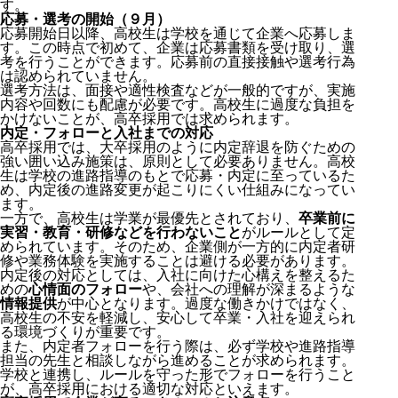
す。
応募・選考の開始（９月）
応募開始日以降、高校生は学校を通じて企業へ応募しま
す。この時点で初めて、企業は応募書類を受け取り、選
考を行うことができます。応募前の直接接触や選考行為
は認められていません。
選考方法は、面接や適性検査などが一般的ですが、実施
内容や回数にも配慮が必要です。高校生に過度な負担を
かけないことが、高卒採用では求められます。
内定・フォローと入社までの対応
高卒採用では、大卒採用のように内定辞退を防ぐための
強い囲い込み施策は、原則として必要ありません。高校
生は学校の進路指導のもとで応募・内定に至っているた
め、内定後の進路変更が起こりにくい仕組みになってい
ます。
一方で、高校生は学業が最優先とされており、
卒業前に
実習・教育・研修などを行わないこと
がルールとして定
められています。そのため、企業側が一方的に内定者研
修や業務体験を実施することは避ける必要があります。
内定後の対応としては、入社に向けた心構えを整えるた
めの
心情面のフォロー
や、会社への理解が深まるような
情報提供
が中心となります。過度な働きかけではなく、
高校生の不安を軽減し、安心して卒業・入社を迎えられ
る環境づくりが重要です。
また、内定者フォローを行う際は、必ず学校や進路指導
担当の先生と相談しながら進めることが求められます。
学校と連携し、ルールを守った形でフォローを行うこと
が、高卒採用における適切な対応といえます。