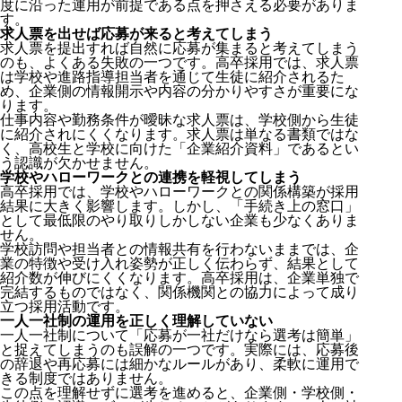
度に沿った運用が前提である点を押さえる必要がありま
す。
求人票を出せば応募が来ると考えてしまう
求人票を提出すれば自然に応募が集まると考えてしまう
のも、よくある失敗の一つです。高卒採用では、求人票
は学校や進路指導担当者を通じて生徒に紹介されるた
め、企業側の情報開示や内容の分かりやすさが重要にな
ります。
仕事内容や勤務条件が曖昧な求人票は、学校側から生徒
に紹介されにくくなります。求人票は単なる書類ではな
く、高校生と学校に向けた「企業紹介資料」であるとい
う認識が欠かせません。
学校やハローワークとの連携を軽視してしまう
高卒採用では、学校やハローワークとの関係構築が採用
結果に大きく影響します。しかし、「手続き上の窓口」
として最低限のやり取りしかしない企業も少なくありま
せん。
学校訪問や担当者との情報共有を行わないままでは、企
業の特徴や受け入れ姿勢が正しく伝わらず、結果として
紹介数が伸びにくくなります。高卒採用は、企業単独で
完結するものではなく、関係機関との協力によって成り
立つ採用活動です。
一人一社制の運用を正しく理解していない
一人一社制
について「応募が一社だけなら選考は簡単」
と捉えてしまうのも誤解の一つです。実際には、応募後
の辞退や再応募には細かなルールがあり、柔軟に運用で
きる制度ではありません。
この点を理解せずに選考を進めると、企業側・学校側・