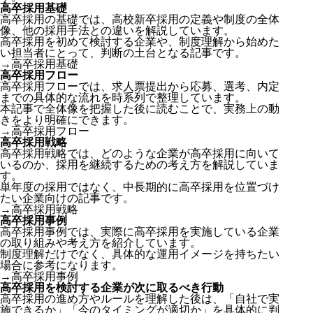
高卒採用基礎
高卒採用の基礎では、高校新卒採用の定義や制度の全体
像、他の採用手法との違いを解説しています。
高卒採用を初めて検討する企業や、制度理解から始めた
い担当者にとって、判断の土台となる記事です。
→
高卒採用基礎
高卒採用フロー
高卒採用フローでは、求人票提出から応募、選考、内定
までの具体的な流れを時系列で整理しています。
本記事で全体像を把握した後に読むことで、実務上の動
きをより明確にできます。
→高卒採用フロー
高卒採用戦略
高卒採用戦略では、どのような企業が高卒採用に向いて
いるのか、採用を継続するための考え方を解説していま
す。
単年度の採用ではなく、中長期的に高卒採用を位置づけ
たい企業向けの記事です。
→高卒採用戦略
高卒採用事例
高卒採用事例では、実際に高卒採用を実施している企業
の取り組みや考え方を紹介しています。
制度理解だけでなく、具体的な運用イメージを持ちたい
場合に参考になります。
→高卒採用事例
高卒採用を検討する企業が次に取るべき行動
高卒採用の進め方やルールを理解した後は、「自社で実
施できるか」「今のタイミングが適切か」を具体的に判