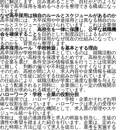
的に解説します。読み進めることで、自社がどのような
手順で高卒採用を進めるべきかを整理できる構成になっ
ています。
なぜ高卒採用は独自のルールとスケジュールがあるのか
高卒採用には、大卒採用や中途採用とは異なる独自のル
ールとスケジュールが設けられています。これは企業側
の都合ではなく、
高校生を一律に保護し、公平な就職機
会を確保すること
を目的とした制度設計によるもので
す。ここでは、高卒採用がなぜ現在の仕組みになってい
るのかを、背景から整理します。
高卒採用ルール「学校斡旋」を基本とする理由
高卒採用が学校斡旋を基本としているのは、就職活動の
経験が少ない高校生を保護するためです。高校生が個人
で企業を選び、条件交渉や情報収集を行うことは現実的
に難しく、判断の偏りや不利益が生じやすくなります。
そのため、高校が間に入り、求人内容や企業情報を確認
したうえで生徒に紹介する仕組みが採られています。こ
の仕組みにより、就職活動が学業に過度な影響を与えな
いよう配慮されると同時に、企業側にも一定の情報開示
と責任が求められる構造になっています。
ハローワーク・学校・企業の役割分担
高卒採用では、ハローワーク・学校・企業がそれぞれ明
確な役割を担っています。ハローワークは求人の受理や
ルール運用の中心的な機関として、求人票の管理やスケ
ジュール統一を行います。
学校は、生徒の進路指導と求人の斡旋を担当し、生徒の
適性や希望を踏まえた紹介を行います。企業は、定めら
れた時期と方法に従って求人を提出し、選考を実施する