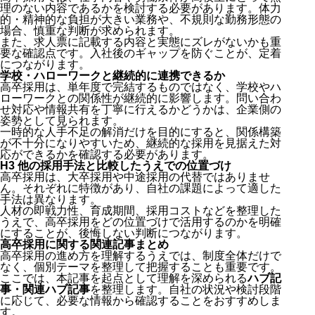
理のない内容であるかを検討する必要があります。体力
的・精神的な負担が大きい業務や、不規則な勤務形態の
場合、慎重な判断が求められます。
また、求人票に記載する内容と実態にズレがないかも重
要な確認点です。入社後のギャップを防ぐことが、定着
につながります。
学校・ハローワークと継続的に連携できるか
高卒採用は、単年度で完結するものではなく、学校やハ
ローワークとの関係性が継続的に影響します。問い合わ
せ対応や情報共有を丁寧に行えるかどうかは、企業側の
姿勢として見られます。
一時的な人手不足の解消だけを目的にすると、関係構築
が不十分になりやすいため、継続的な採用を見据えた対
応ができるかを確認する必要があります。
H3 他の採用手法と比較したうえでの位置づけ
高卒採用は、大卒採用や中途採用の代替ではありませ
ん。それぞれに特徴があり、自社の課題によって適した
手法は異なります。
人材の即戦力性、育成期間、採用コストなどを整理した
うえで、高卒採用をどの位置づけで活用するのかを明確
にすることが、後悔しない判断につながります。
高卒採用に関する関連記事まとめ
高卒採用の進め方を理解するうえでは、制度全体だけで
なく、個別テーマを整理して把握することも重要です。
ここでは、本記事を起点として理解を深められる
ハブ記
事・関連ハブ記事
を整理します。自社の状況や検討段階
に応じて、必要な情報から確認することをおすすめしま
す。