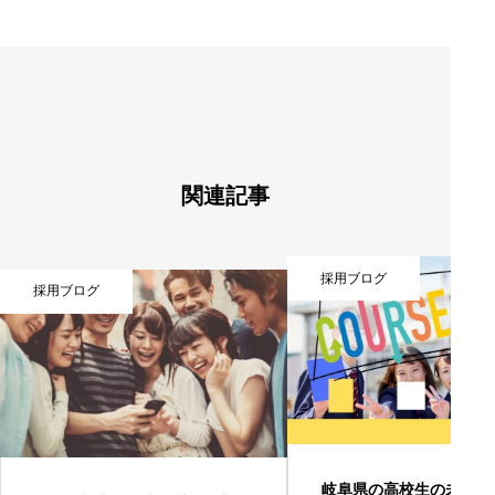
稿
ナ
ビ
ゲ
ー
シ
ョ
ン
関連記事
採用ブログ
採用ブログ
岐阜県の高校生の未来を