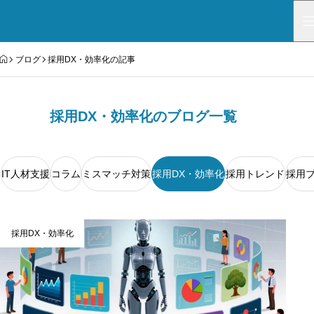
HOME
ブログ
採用DX・効率化の記事
採用DX・効率化のブログ一覧
IT人材支援
コラム
ミスマッチ対策
採用DX・効率化
採用トレンド
採用
採用DX・効率化