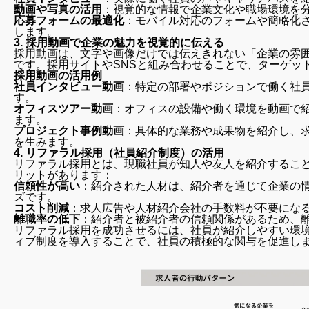
動画や写真の活用
：視覚的な情報で企業文化や職場環境を
応募フォームの最適化
：モバイル対応のフォームや簡略化
します。
3.
採用動画で企業の魅力を視覚的に伝える
採用動画は、文字や画像だけでは伝えきれない「企業の雰
です。採用サイトやSNSと組み合わせることで、ターゲッ
採用動画の活用例
社員インタビュー動画
：特定の部署やポジションで働く社
す。
オフィスツアー動画
：オフィスの設備や働く環境を動画で
ます。
プロジェクト事例動画
：具体的な業務や成果物を紹介し、
を生みます。
4.
リファラル採用（社員紹介制度）の活用
リファラル採用とは、現職社員が知人や友人を紹介するこ
リットがあります：
信頼性が高い
：紹介された人材は、紹介者を通じて企業の
ズです。
コスト削減
：求人広告や人材紹介会社の手数料が不要にな
離職率の低下
：紹介者と被紹介者の信頼関係があるため、
リファラル採用を成功させるには、社員が紹介しやすい環
ィブ制度を導入することで、社員の積極的な関与を促進し