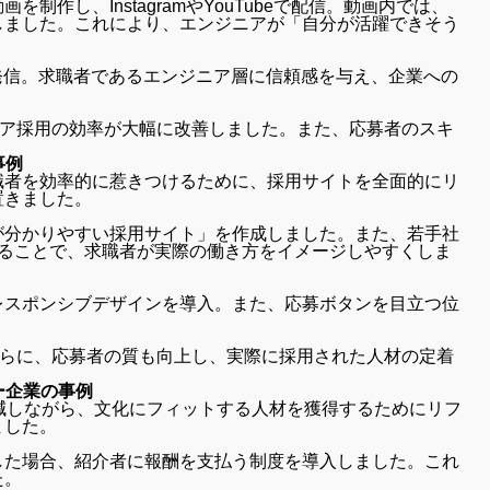
作し、InstagramやYouTubeで配信。動画内では、
しました。これにより、エンジニアが「自分が活躍できそう
いて発信。求職者であるエンジニア層に信頼感を与え、企業への
ニア採用の効率が大幅に改善しました。また、応募者のスキ
事例
職者を効率的に惹きつけるために、採用サイトを全面的にリ
置きました。
が分かりやすい採用サイト」を作成しました。また、若手社
することで、求職者が実際の働き方をイメージしやすくしま
レスポンシブデザインを導入。また、応募ボタンを目立つ位
さらに、応募者の質も向上し、実際に採用された人材の定着
ー企業の事例
減しながら、文化にフィットする人材を獲得するためにリフ
ました。
した場合、紹介者に報酬を支払う制度を導入しました。これ
た。