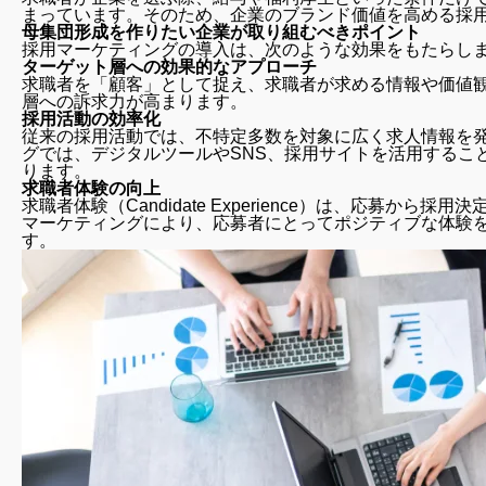
まっています。そのため、企業のブランド価値を高める採
母集団形成を作りたい企業が取り組むべきポイント
採用マーケティングの導入は、次のような効果をもたらし
ターゲット層への効果的なアプローチ
求職者を「顧客」として捉え、求職者が求める情報や価値
層への訴求力が高まります。
採用活動の効率化
従来の採用活動では、不特定多数を対象に広く求人情報を
グでは、デジタルツールやSNS、採用サイトを活用するこ
ります。
求職者体験の向上
求職者体験（Candidate Experience）は、応募
マーケティングにより、応募者にとってポジティブな体験
す。