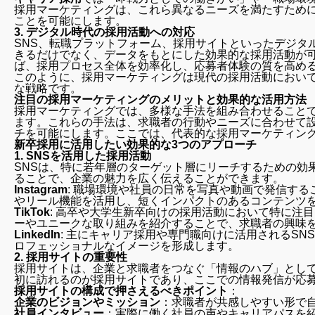
採用マーケティングは、これら異なるニーズを満たすため
ことを可能にします。
3.
デジタル時代の採用活動への対応
SNS、転職プラットフォーム、採用サイトといったデジタ
きるだけでなく、データをもとにした効果的な採用活動が可
ば、採用プロセス全体を効率化し、応募者体験の質を高め
このように、採用マーケティングは現代の採用活動におい
な戦略です。
注目の採用マーケティングのメリットと効果的な活用方法
採用マーケティングでは、多様な手法を組み合わせること
ます。これらの手法は、求職者の行動やニーズに合わせて
チを可能にします。ここでは、代表的な採用マーケティン
新卒採用に活用したい効果的な3つのアプローチ
1.
SNSを活用した採用活動
SNSは、特に若年層のターゲット層にリーチするための効
ることで、企業の魅力を広く伝えることができます。
Instagram
: 職場環境や社員の日常を写真や動画で発信す
やリール機能を活用し、短くインパクトのあるコンテンツ
TikTok
: 高卒や大学生新卒向けの採用活動において特に注
ーやユニークな取り組みを紹介することで、求職者の興味
LinkedIn
: 主にキャリア採用や専門職向けに活用されるS
ロフェッショナルなイメージを形成します。
2.
採用サイトの重要性
採用サイトは、企業と求職者をつなぐ「情報のハブ」として
初に訪れるのが採用サイトであり、ここでの情報発信が応
採用サイトの構成で押さえるべきポイント
：
企業のビジョンやミッション
：求職者が共感しやすい形で
社員インタビュー
：実際に働く社員の声やキャリアパスを