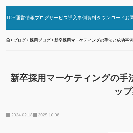
,
採用ブログ
コラム
採用ブログ
TOP
運営情報
ブログ
サービス
導入事例
資料ダウンロード
お
HOME
ブログ
採用ブログ
新卒採用マーケティングの手法と成功事
岐阜で新卒・高卒採用を成功させ
2027年卒採用
新卒採用マーケティングの手
る新戦略
ち抜く！地方企
トから脱却すべ
ドリップメッセージ
ップ
2026.05.04
2026.05.04
保護者の信頼を勝ち取る、新しい採用ノベルティ
2024.02.18
2025.10.08