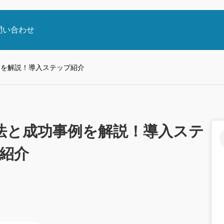
,
,
採用ブログ
高卒採用
高卒採用戦略
問い合わせ
例を解説！導入ステップ紹介
の「カオス」を勝
2026年最新｜高卒採用の動向
法と成功事例を解説！導入ステ
業が大手ナビサイ
は？
き理由
「認知」を「応募」に変える採用動画。
紹介
2026.04.05
“働く”をリ
スマホ時代の採用特化型 動画制作
COUR