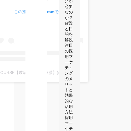
グが
必要
この投稿をInstagramで見る
なの
か？
背景
と目
的を
解説
注目
の採
用マ
ーケ
ティ
COURSE【岐阜西濃/中濃東濃】(@course_gifu_itg)がシェアした投稿
ング
のメ
リッ
トと
効果
的な
活用
方法
採用
マー
ケテ