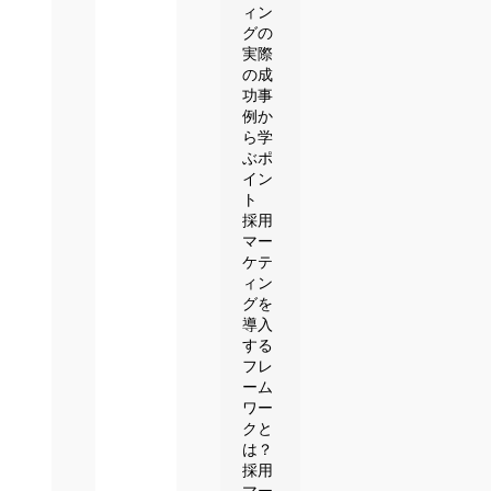
ィン
グの
実際
の成
功事
例か
ら学
ぶポ
イン
ト
採用
マー
ケテ
ィン
グを
導入
する
フレ
ーム
ワー
クと
は？
採用
マー