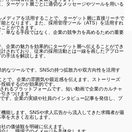
に、ターゲット層ごとに適切なメッセージやツールを用いる
ルメディアを活用することで、ターゲット層に直接リーチで
能となります。また、採用管理ツール（ATS）を活用すれ
ることができます。
て、単なる手段ではなく、企業の競争力を高めるための重要
で、企業の魅力を効果的にターゲット層へ伝えることができ
設計されており、従来の採用活動とは一線を画したアプロー
グの手法を解説します。
果的なツールです。SNSの持つ拡散力や双方向性を活用す
ることで、企業の雰囲気や親近感を伝えます。ストーリーズ
を投稿するのが効果的です。
目されるプラットフォームです。短い動画で企業のカルチャ
を引きつけます。
NSです。企業の実績や社員のインタビュー記事を発信し、プ
機能します。SNSや求人広告から流入してきた求職者が最
募率を大きく左右します。
自社の価値観を明確に伝えます。
紹介し、職場でのイメージを具体化します。