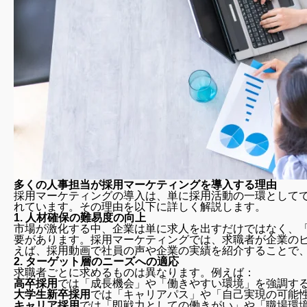
多くの人事担当が採用マーケティングを導入する理由
採用マーケティングの導入は、単に採用活動の一環として
れています。その理由を以下に詳しく解説します。
1.
人材確保の難易度の向上
市場が激化する中、企業は単に求人を出すだけではなく、
要があります。採用マーケティングでは、求職者が企業の
えば、採用動画で社員の声や企業の実績を紹介することで
2.
ターゲット層のニーズへの適応
求職者ごとに求めるものは異なります。例えば：
高卒採用
では「成長機会」や「働きやすい環境」を強調す
大学生新卒採用
では「キャリアパス」や「自己実現の可能
キャリア採用
では「即戦力としての働きがい」や「職場環