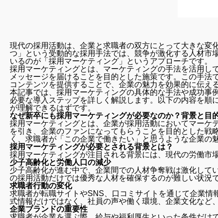
現代の採用活動は、企業と求職者の双方にとって大きな変
つ」という受動的な採用手法では、競争が激化する人材市
いるのが「採用マーケティング」というアプローチです。
採用マーケティングとは、マーケティングの手法を活用し
メッセージを届けることを目的とした施策です。この手法
コンテンツを提供することで、企業の魅力を効果的に伝え
本記事では、採用マーケティングの具体的な手法や成功事
必要な導入ステップを詳しく解説します。以下の内容を順
が理解できるはずです。
なぜ新卒にも採用マーケティングが必要なのか？背景と目
採用マーケティングとは、企業が採用活動においてマーケ
を引き、企業のファンになってもらうことを目的とした戦
く、求職者が「この企業で働きたい」と思うような企業の
採用マーケティングが必要とされる背景とは？
採用マーケティングが注目される背景には、現代の労働市
少子高齢化と労働人口の減少
少子高齢化が進む中で、企業間での人材争奪戦は激化して
の採用活動だけでは優秀な人材を確保するのが難しい状況
求職者行動の変化
求職者が転職サイトやSNS、口コミサイトを通じて企業情
式情報だけではなく、社員の声や働く環境、企業文化など
企業ブランドの重要性
求職者が企業を選ぶ際、給与や福利厚生といった条件だけ