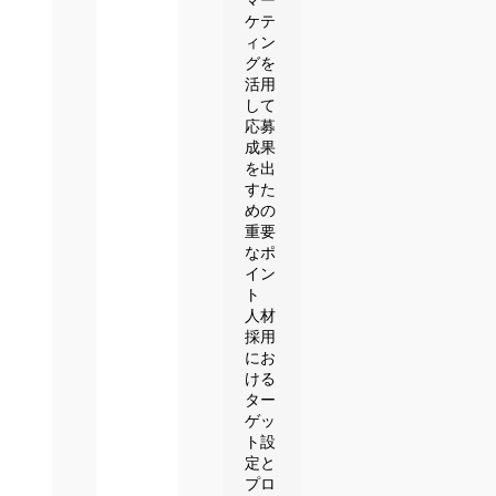
ケテ
ィン
グを
活用
して
応募
成果
を出
すた
めの
重要
なポ
イン
ト
人材
採用
にお
ける
ター
ゲッ
ト設
定と
プロ