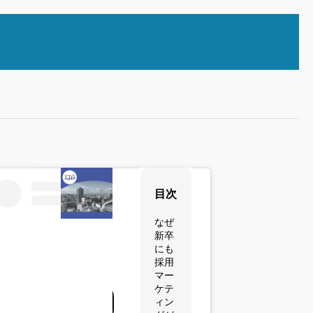
,
,
採用DX・効率化
採用ブログ
高卒採用
高卒採
生成AI活用は「自社専用」の時代
高卒採用における
へ。完全オンプレミス導入で実現
は？
目次
する情報セキュリティ強化
COURSE EXPO
2026.02.06
2026.01.12
なぜ
新卒
アルに感じる企業体験イベント
にも
採用特化型パン
SE EXPO2026~2027
採用
マー
ケテ
ィン
説明より“共感”。Z