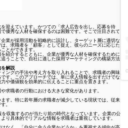
化を迎えています。かつての「求人広告を出し、応募を待
場で優秀な人材を確保するのは困難です。そこで注目されて
て企業が採用活動を戦略的に設計し、ターゲット層に適切な
では、求職者を「顧客」として捉え、彼らのニーズに応じた
ることができます。
例を紹介するとともに、企業が優秀な人材を確保するために
に追うことで、自社に適した採用マーケティングの構築方法
的を解説
ティングの手法や考え方を取り入れることで、求職者の興味
略です。このアプローチでは、単に求人情報を出すだけでな
魅力や価値観を効果的に伝えることに重点を置きます。
場や求職者の行動における大きな変化があります。
います。特に若年層の求職者が減少している現状では、従来
です。
報を収集するのが当たり前の時代となっています。企業の公
、より具体的でリアルな情報を求職者は重視しています。
ではなく、「自分に合う企業かどうか」を重視する傾向が高