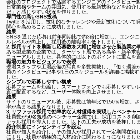
会社のプロジェクトで活躍するエンジニアのインタビュー動画を制
日常業務やチームの雰囲気、使用する最新技術などを紹介
だ」と感じやすい状況を作りました。
専門性の高いSNS投稿
Twitterを活用し、技術的なチャレンジや最新技術につ
関心を高めることに成功しました。
結果
SNSを通じた応募は前年同期比で約3倍に増加し、エンジ
ルレベルが向上し、採用後の離職率も低下しました。
2.
採用サイトを刷新し応募数を大幅に増加させた製造業の
ある製造業の企業では、ターゲット層である高卒・新卒求
ニューアルしました。具体的には以下のポイントに重点を
職場の魅力をビジュアルで表現
現場スタッフや工場設備の写真を多数掲載し、「働く環境
員のインタビュー記事や1日のスケジュールを詳細に掲載
した。
シンプルで応募しやすい構成
応募フォームを短縮し、スマートフォンでも応募しやすい
置に配置するなど、ユーザー体験を向上させました。
結果
サイトのリニューアル後、応募数は前年比で150％増加。
率が高まる結果となりました。
3.
リファラル採用で効率的な人材獲得を実現したベンチャ
社員数が50名規模のベンチャー企業では、採用コストを削
ァラル採用を導入しました。以下の工夫が成功を後押しし
紹介制度にインセンティブを設定
社員が知人を紹介し、その知人が採用されて一定期間在籍
により、社員が積極的に人材紹介に関わるようになりまし