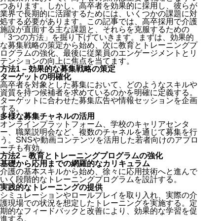
つあります。しかし、高卒者を効果的に採用し、彼らが
業界で長期的に活躍するためには、いくつかの課題に対
処する必要があります。この記事では、高卒採用で介護
施設が直面する主な課題と、それらを克服するための
「3つの方法」を掘り下げていきます。まずは、効果的
な募集戦略の策定から始め、次に教育とトレーニングプ
ログラムの強化、最後に従業員のエンゲージメントとリ
テンションの向上に焦点を当てます。
方法1 – 効果的な募集戦略の策定
ターゲットの明確化
高卒者を対象とした募集において、どのようなスキルや
資質を持つ候補者を求めているのかを明確に定義する。
ターゲットに合わせた募集広告や情報セッションを企画
する。
多様な募集チャネルの活用
オンラインプラットフォーム、
学校のキャリアセンタ
ー、職業説明会など、複数のチャネルを通じて募集を行
う。SNSや動画コンテンツを活用した若者向けのアプロ
ーチも有効。
方法2 – 教育とトレーニングプログラムの強化
基礎から応用までの網羅的なカリキュラム
介護の基本スキルから始め、徐々に応用技術へと進んで
いく段階的なトレーニングプログラムを設計する。
実践的なトレーニングの提供
シミュレーションやロールプレイを取り入れ、
実際の介
護現場での状況を想定したトレーニングを実施する。
定
期的なフィードバックと改善により、効果的な学習を促
進する。