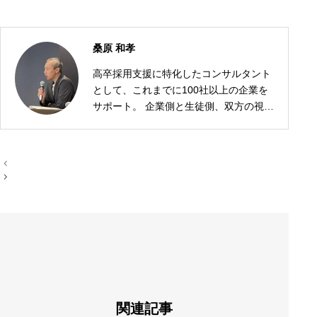
桑原 和孝
高卒採用支援に特化したコンサルタント
として、これまでに100社以上の企業を
サポート。 企業側と生徒側、双方の視点
に立った採用戦略の設計が強みです。
投
稿
ナ
ビ
ゲ
ー
シ
ョ
ン
関連記事