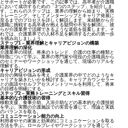
とサポートが必要です。この記事では、高卒者が介護職
において成功するための「3つのステップ」を紹介しま
す。これらのステップは、業界の理解から始まり、実務
トレーニング、そしてメンターシップとキャリア発展に
至るまでのプロセスを詳しく解説します。
未経験から介
護職に挑戦する高卒者が抱える疑問や不安を解消し、彼
らが介護業界で活躍できるような道筋を提案します。
そ
れでは、介護業界での人材不足を解消するための第一歩
を踏み出しましょう。
ステップ1 – 業界理解とキャリアビジョンの構築
業界理解の深化
介護業界の現状、将来のトレンド、介護の仕事の種類と
特徴について学ぶ。業界の専門家や現役の介護職員から
のセミナーやワークショップを通じて、現場のリアルを
理解する。
キャリアビジョンの形成
自分の興味や強みを考え、
介護業界の中でどのようなキ
ャリアを築きたいかを検討する。
キャリアカウンセラー
との面談やセルフアセスメントツールを利用して、将来
の目標を明確にする。
ステップ2 – 実務トレーニングとスキル習得
基本的な介護技術の習得
移動支援、食事介助、入浴介助などの基本的な介護技術
を学ぶ。実際の介護施設での実習を通じて、理論と実践
のバランスを取る。
コミュニケーション能力の向上
利用者やその家族と効果的にコミュニケーションを取る
方法
を学ぶ。ロールプレイやワークショップを通じて、