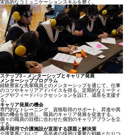
実践的なコミュニケーションスキルを磨く。
ステップ3 – メンターシップとキャリア発展
メンターシッププログラム
経験豊富な先輩職員とのメンターシップを通じて、仕事
のコツやキャリアアドバイスを得る。定期的なミーティ
ングやフィードバックセッションを設け、成長を支援す
る。
キャリア発展の機会
専門的なトレーニング、資格取得のサポート、昇進や異
動の機会を提供し、職員のキャリア発展を促進する。
個々の職員の目標に合わせた
個別のキャリアプラン
を立
てる。
高卒採用で介護施設が直面する課題と解決策
介護業界において、高卒者の採用は重要な戦略となりつ