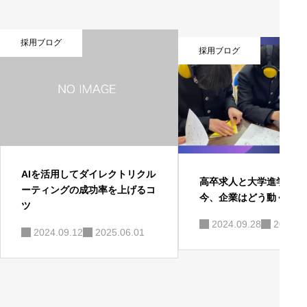
採用ブログ
採用ブログ
AIを活用してダイレクトリクル
高卒求人と大学進学が交
ーティングの成功率を上げるコ
今、企業はどう動くべき
ツ
2024.09.28
2025.0
2024.09.12
2025.06.01