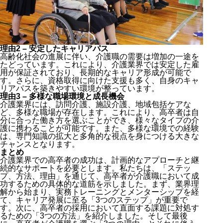
理由2 – 安定したキャリアパス
高齢化社会の進展に伴い、介護職の需要は増加の一途を
たどっています。これにより、介護業界では安定した雇
用が保証されており、長期的なキャリア形成が可能で
す。さらに、資格取得に向けた支援も多く、自身のキャ
リアパスを築きやすい環境が整っています。
理由3 – 多様な職場環境と成長機会
介護業界には、訪問介護、施設介護、地域包括ケアな
ど、多様な職場が存在します。これにより、高卒者は
自
分に合った働き方を選ぶことができ、様々なタイプの介
護に携わることが可能です。
また、多様な環境での経験
は、専門知識の拡大と多角的な視点を身につける大きな
チャンスとなります。
まとめ
高卒者が介護業界で成功するための基本
介護業界での高卒者の成功は、計画的なアプローチと継
高卒採用で介護施設が直面する課題と解決策
続的なサポートを必要とします。私たちは、「ステッ
高卒者が介護職を選ぶ理由3選
プ、方法、理由」を通じて、高卒者が介護職において成
功するための具体的な道筋を示しました。まず、業界理
まとめ
解から始まり、実務トレーニングとメンターシップを経
て、キャリア発展に至る「3つのステップ」が重要で
す。次に、高卒者の採用において直面する課題に対処す
るための「3つの方法」を紹介しました。そして最後