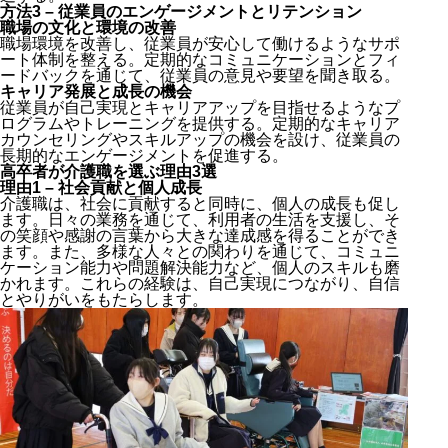
方法3 – 従業員のエンゲージメントとリテンション
職場の文化と環境の改善
職場環境を改善し、従業員が安心して働けるようなサポ
ート体制を整える。定期的なコミュニケーションとフィ
ードバックを通じて、従業員の意見や要望を聞き取る。
キャリア発展と成長の機会
従業員が自己実現とキャリアアップを目指せるようなプ
ログラムやトレーニングを提供する。定期的なキャリア
カウンセリングやスキルアップの機会を設け、従業員の
長期的なエンゲージメントを促進する。
高卒者が介護職を選ぶ理由3選
理由1 – 社会貢献と個人成長
介護職は、社会に貢献すると同時に、個人の成長も促し
ます。日々の業務を通じて、利用者の生活を支援し、そ
の笑顔や感謝の言葉から大きな達成感を得ることができ
ます。また、多
様な人々との関わりを通じて、コミュニ
ケーション能力や問題解決能力など、個人のスキルも磨
かれます。
これらの経験は、自己実現につながり、自信
とやりがいをもたらします。