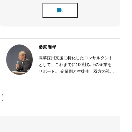
桑原 和孝
高卒採用支援に特化したコンサルタント
として、これまでに100社以上の企業を
サポート。 企業側と生徒側、双方の視点
に立った採用戦略の設計が強みです。
投
稿
ナ
ビ
ゲ
ー
シ
ョ