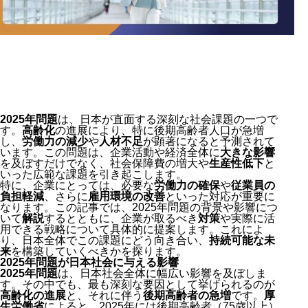
2025年問題
は、日本が直面する深刻な社会課題の一つで
す。
高齢化
の進展により、特に後期高齢者人口が急増
し、
労働力の減少
や
人材不足
が顕著になると予測されて
います。この問題は、企業活動や経済全体に
大きな影響
を及ぼすだけでなく、社会保障費の増大や
生産性低下
と
いった広範な課題を引き起こします。
特に、企業にとっては、必要な
労働力の確保
や
従業員の
負担軽減
、さらに
雇用環境の改善
といった対応が重要に
なります。この記事では、2025年問題の背景や影響につ
いて
解説
するとともに、企業が取るべき
対策
や実際に活
用できる戦略について具体的に提案します。これによ
り、日本全体でこの課題にどう向き合い、
持続可能な未
来
を構築していくべきかを探ります。
2025年問題が日本社会に与える影響
2025年問題
は、日本社会全体に幅広い影響を及ぼしま
す。その中でも、最も深刻な要因として挙げられるのが
高齢化の進展
と、それに伴う
後期高齢者の急増
です。
厚
生労働省
によると、2025年には後期高齢者（75歳以上）