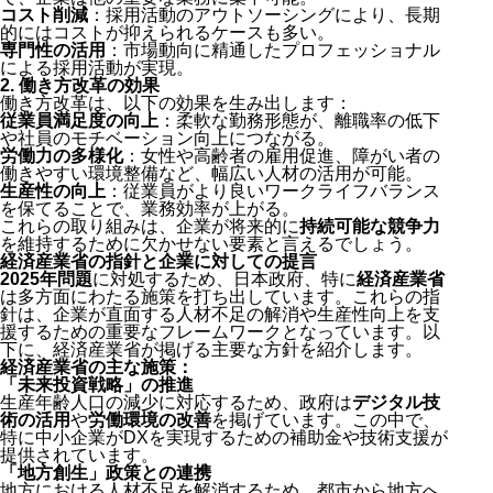
コスト削減
：採用活動のアウトソーシングにより、長期
的にはコストが抑えられるケースも多い。
専門性の活用
：市場動向に精通したプロフェッショナル
による採用活動が実現。
2.
働き方改革の効果
働き方改革は、以下の効果を生み出します：
従業員満足度の向上
：柔軟な勤務形態が、離職率の低下
や社員のモチベーション向上につながる。
労働力の多様化
：女性や高齢者の雇用促進、障がい者の
働きやすい環境整備など、幅広い人材の活用が可能。
生産性の向上
：従業員がより良いワークライフバランス
を保てることで、業務効率が上がる。
これらの取り組みは、企業が将来的に
持続可能な競争力
を維持するために欠かせない要素と言えるでしょう。
経済産業省の指針と企業に対しての提言
2025年問題
に対処するため、日本政府、特に
経済産業省
は多方面にわたる施策を打ち出しています。これらの指
針は、企業が直面する人材不足の解消や生産性向上を支
援するための重要なフレームワークとなっています。以
下に、経済産業省が掲げる主要な方針を紹介します。
経済産業省の主な施策：
「未来投資戦略」の推進
生産年齢人口の減少に対応するため、政府は
デジタル技
術の活用
や
労働環境の改善
を掲げています。この中で、
特に中小企業がDXを実現するための補助金や技術支援が
提供されています。
「地方創生」政策との連携
地方における人材不足を解消するため、都市から地方へ