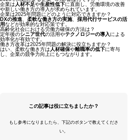
企業は
人材不足
や
生産性低下
に直面し、労働環境の改善
や新しい働き方の導入が求められています。
企業は2025年問題にどのように対応できますか？
DXの推進
、
柔軟な働き方の実施
、
採用代行サービスの活
用
などが効果的な対応策です。
高齢化社会における労働力確保の方法は？
定年後の
シニア世代
の活用や
テクノロジーの導入
による
効率化が有効です。
働き方改革は2025年問題の解決に役立ちますか？
はい、柔軟な働き方は
人材確保
や
離職率の低下
に寄与
し、企業の競争力向上にもつながります。
この記事は役に立ちましたか？
もし参考になりましたら、下記のボタンで教えてくださ
い。