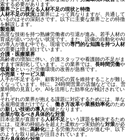
索する必要があります。
業界ごとに異なる人材不足の現状と特徴
人材不足の状況
は業界によって異なりますが、共通して
いるのはその深刻さです。以下に主要な業界ごとの特徴
を解説します。
製造業
高度な技術を持つ熟練労働者の引退が進み、若手人材の
育成が追いつかない状況です。また、設備の自動化やAI
の導入が進む中でも、現場での
専門的な知識を持つ人材
の需要は増え続けています。
介護・医療業界
高齢者の増加に伴い、介護スタッフや看護師の不足がま
すます深刻化しています。この業界では、
長時間労働
や
低賃金
といった労働環境の改善が急務です。
小売業・サービス業
人手が不足する中、顧客対応の質を維持することが難し
くなっています。特に、24時間営業の店舗などでは、営
業時間の見直しや、AIを活用した効率化が検討されてい
ます。
それぞれの業界が抱える課題に対応するためには、単な
る雇用促進だけでなく、
働き方改革
や
業務効率化
のため
の
新しい技術の導入
が鍵となります。
企業が取るべき具体的な対策
日本企業が直面する
人材不足
という課題を解決するため
には、従来の枠組みを超えた柔軟かつ実効的な
対策
が必
要です。特に
高齢化
による労働力の減少が進む中、以下
のような取り組みが注目されています。
主な具体的な対策