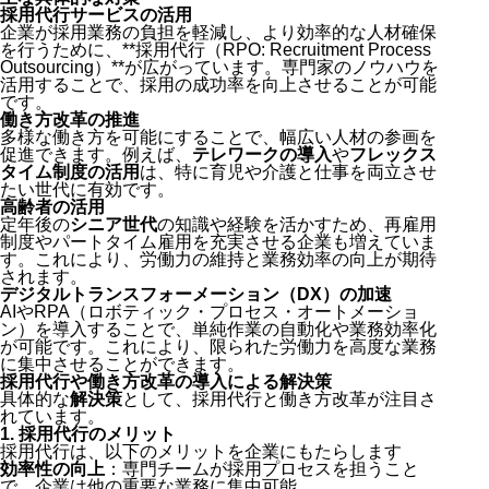
採用代行サービスの活用
企業が採用業務の負担を軽減し、より効率的な人材確保
を行うために、**採用代行（RPO: Recruitment Process
Outsourcing）**が広がっています。専門家のノウハウを
活用することで、採用の成功率を向上させることが可能
です。
働き方改革の推進
多様な働き方を可能にすることで、幅広い人材の参画を
促進できます。例えば、
テレワークの導入
や
フレックス
タイム制度の活用
は、特に育児や介護と仕事を両立させ
たい世代に有効です。
高齢者の活用
定年後の
シニア世代
の知識や経験を活かすため、再雇用
制度やパートタイム雇用を充実させる企業も増えていま
す。これにより、労働力の維持と業務効率の向上が期待
されます。
デジタルトランスフォーメーション（DX）の加速
AIやRPA（ロボティック・プロセス・オートメーショ
ン）を導入することで、単純作業の自動化や業務効率化
が可能です。これにより、限られた労働力を高度な業務
に集中させることができます。
採用代行や働き方改革の導入による解決策
具体的な
解決策
として、採用代行と働き方改革が注目さ
れています。
1.
採用代行のメリット
採用代行は、以下のメリットを企業にもたらします
効率性の向上
：専門チームが採用プロセスを担うこと
で、企業は他の重要な業務に集中可能。