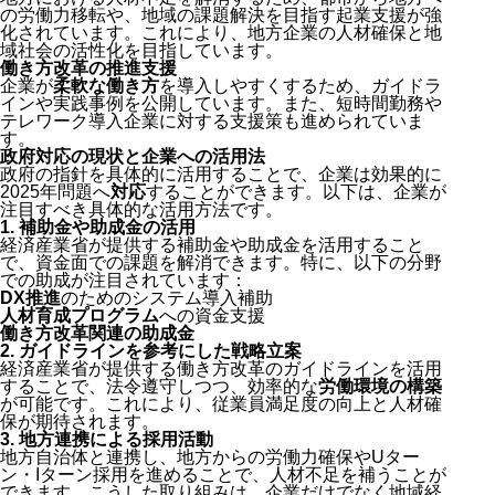
の労働力移転や、地域の課題解決を目指す起業支援が強
化されています。これにより、地方企業の人材確保と地
域社会の活性化を目指しています。
働き方改革の推進支援
企業が
柔軟な働き方
を導入しやすくするため、ガイドラ
インや実践事例を公開しています。また、短時間勤務や
テレワーク導入企業に対する支援策も進められていま
す。
政府対応の現状と企業への活用法
政府の指針を具体的に活用することで、企業は効果的に
2025年問題へ
対応
することができます。以下は、企業が
注目すべき具体的な活用方法です。
1.
補助金や助成金の活用
経済産業省が提供する補助金や助成金を活用すること
で、資金面での課題を解消できます。特に、以下の分野
での助成が注目されています：
DX推進
のためのシステム導入補助
人材育成プログラム
への資金支援
働き方改革関連の助成金
2.
ガイドラインを参考にした戦略立案
経済産業省が提供する働き方改革のガイドラインを活用
することで、法令遵守しつつ、効率的な
労働環境の構築
が可能です。これにより、従業員満足度の向上と人材確
保が期待されます。
3.
地方連携による採用活動
地方自治体と連携し、地方からの労働力確保やUター
ン・Iターン採用を進めることで、人材不足を補うことが
できます。こうした取り組みは、企業だけでなく地域経