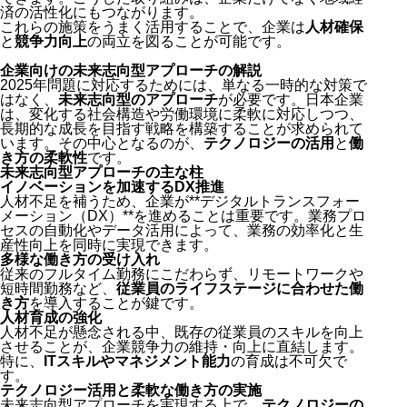
済の活性化にもつながります。
これらの施策をうまく活用することで、企業は
人材確保
と
競争力向上
の両立を図ることが可能です。
企業向けの未来志向型アプローチの解説
2025年問題に対応するためには、単なる一時的な対策で
はなく、
未来志向型のアプローチ
が必要です。日本企業
は、変化する社会構造や労働環境に柔軟に対応しつつ、
長期的な成長を目指す戦略を構築することが求められて
2025年問題が日本社会に与える影響
います。その中心となるのが、
テクノロジーの活用
と
働
き方の柔軟性
です。
人材不足の課題と企業が直面する現状と原因
未来志向型アプローチの主な柱
企業が取るべき具体的な対策
イノベーションを加速するDX推進
経済産業省の指針と企業に対しての提言
人材不足を補うため、企業が**デジタルトランスフォー
企業向けの未来志向型アプローチの解説
メーション（DX）**を進めることは重要です。業務プロ
まとめと今後の展望
セスの自動化やデータ活用によって、業務の効率化と生
産性向上を同時に実現できます。
多様な働き方の受け入れ
従来のフルタイム勤務にこだわらず、リモートワークや
短時間勤務など、
従業員のライフステージに合わせた働
き方
を導入することが鍵です。
人材育成の強化
人材不足が懸念される中、既存の従業員のスキルを向上
させることが、企業競争力の維持・向上に直結します。
特に、
ITスキルやマネジメント能力
の育成は不可欠で
す。
テクノロジー活用と柔軟な働き方の実施
未来志向型アプローチを実現する上で、
テクノロジーの