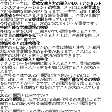
企業にとっては、
柔軟な働き方の導入
や
DX（デジタルト
ランスフォーメーション）の推進
、さらには
人材育成
を
含む長期的な戦略が鍵となります。一方で、政府も
経済
産業省
を中心にさまざまな施策を展開し、企業が直面す
る課題に対する
支援体制
を整えています。
今後の展望としては、次の3つのポイントが重要です：
持続可能な労働環境の構築
多様な人材を活用し、働きやすい環境を整えることで、
従業員の
離職率を低下
させるとともに、生産性を向上さ
せることが可能です。
地域社会との連携強化
地方の人口減少を防ぐため、企業は地域と連携した雇用
創出や事業展開を進める必要があります。これにより、
地方の活性化と人材不足解消が両立できます。
新しい技術の導入と効率化
テクノロジーを積極的に取り入れることで、業務の効率
化を図り、限られた人材を有効に活用することが求めら
れます。
日本社会全体で2025年問題に立ち向かうためには、企
業、政府、そして個人が協力し、
持続可能な社会の構築
を目指すことが不可欠です。この課題を乗り越えるため
に、今から具体的な行動を起こすことが求められていま
す。
2025年問題とは何ですか？
2025年問題
は、日本における高齢化社会の進展による労
働力人口の減少や社会保障費の増大といった課題を指し
ます。
2025年問題による企業への影響は何ですか？