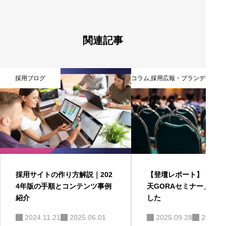
ン
関連記事
採用ブログ
コラム
,
採用広報・ブランディング
採用サイトの作り方解説｜202
【登壇レポート】「202
4年版の手順とコンテンツ事例
天GORAセミナー」に参
紹介
した
2024.11.21
2025.06.01
2025.09.28
2025.1