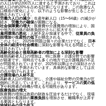
の人口が約2200万人に達すると予測されており、これは
総人口の約20%を占める計算になります。この急激な人
口構造の変化により、以下のような影響が生じることが
懸念されています。
労働力人口の減少
：生産年齢人口（15〜64歳）の減少が
続き、
労働力の確保
が困難になる。
社会保障費の増大
：医療費や介護費用の増加により、国
や地方自治体の財政負担がさらに拡大する。
雇用環境の悪化
：人材不足が加速する中で、
従業員の負
担増加
や
生産性の低下
が懸念される。
このように、2025年問題は個々の企業だけでなく、
日本
全体の経済や社会構造
に深刻な影響を与える問題として
注目されています。
高齢化社会と後期高齢者の増加による深刻な影響
後期高齢者人口の増加は、特に医療・介護分野での影響
が顕著です。現時点でも多くの地方では介護職員の不足
が問題視されていますが、2025年以降はその深刻さがさ
らに増すと予測されています。具体的な影響としては次
の点が挙げられます。
介護現場の人材不足
高齢者人口の増加に対し、介護や福祉分野の労働力が圧
倒的に不足しています。これにより、
サービスの質の低
下
や利用者の待機が増える可能性があります。
医療負担の増大
医療費の増加は政府の財政を圧迫するだけでなく、現場
の医師や看護師の
業務負担
を増加させ、離職率が上昇す
る要因ともなります。
地域社会の活力低下