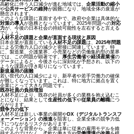
高齢化に伴う人口減少が進む地域では、
企業活動の縮小
や
公共サービスの維持
が困難になり、地域全体の衰退が
懸念されます。
このような課題に直面する中で、政府や企業は具体的な
対策の導入
が急務となっています。2025年問題への
対応
力
が、今後の日本社会の持続可能性を左右すると言える
でしょう。
人材不足の課題と企業が直面する現状と原因
日本企業が直面している
人材不足の課題
は、
2025年問題
による労働力人口の減少と密接に関連しています。特
に、製造業、介護業界、小売業などの労働集約型の業界
では、この問題が顕著です。
厚生労働省
や
経済産業省
の
データによると、今後さらに深刻化が予想され、以下の
ような課題が浮き彫りになっています。
新規雇用の困難
若い世代の人口減少により、新卒者や若手労働力の確保
が難しくなっています。これは、特に地方に拠点を置く
企業にとって大きな問題です。
既存社員の負担増加
人材不足により、既存の社員が多くの業務を抱え込むこ
とになり、結果として
生産性の低下
や
従業員の離職
につ
ながります。
競争力の低下
人材不足は新しい事業の展開や
DX（デジタルトランスフ
ォーメーション）の推進
を阻害し、企業全体の競争力低
下につながるリスクがあります。
このような背景から、企業は単に従来の雇用モデルを維
持するのではなく、柔軟な働き方や
労働環境の改善
を模