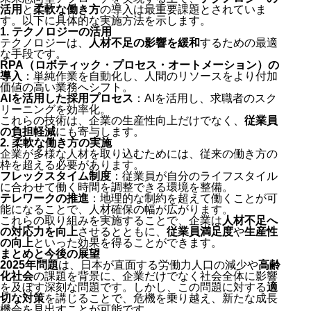
活用
と
柔軟な働き方
の導入は最重要課題とされていま
す。以下に具体的な実施方法を示します。
1.
テクノロジーの活用
テクノロジーは、
人材不足の影響を緩和
するための最適
な手段です。
RPA（ロボティック・プロセス・オートメーション）の
導入
：単純作業を自動化し、人間のリソースをより付加
価値の高い業務へシフト。
AIを活用した採用プロセス
：AIを活用し、求職者のスク
リーニングを効率化。
これらの技術は、企業の生産性向上だけでなく、
従業員
の負担軽減
にも寄与します。
2.
柔軟な働き方の実施
企業が多様な人材を取り込むためには、従来の働き方の
枠を超える必要があります。
フレックスタイム制度
：従業員が自分のライフスタイル
に合わせて働く時間を調整できる環境を整備。
テレワークの推進
：地理的な制約を超えて働くことが可
能になることで、人材確保の幅が広がります。
これらの取り組みを実施することで、企業は
人材不足へ
の対応力を向上
させるとともに、
従業員満足度
や
生産性
の向上
といった効果を得ることができます。
まとめと今後の展望
2025年問題
は、日本が直面する労働力人口の減少や
高齢
化社会
の課題を背景に、企業だけでなく社会全体に影響
を及ぼす深刻な問題です。しかし、この問題に対する
適
切な対策
を講じることで、危機を乗り越え、新たな成長
機会を見出すことが可能です。