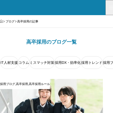
HOME
ブログ
高卒採用の記事
高卒採用のブログ一覧
IT人材支援
コラム
ミスマッチ対策
採用DX・効率化
採用トレンド
採用
採用ブログ
,
高卒採用
,
高卒採用ルール