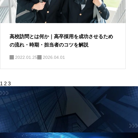
高校訪問とは何か｜高卒採用を成功させるため
の流れ・時期・担当者のコツを解説
2022.01.25
2026.04.01
投
1
2
3
稿
の
ペ
ー
ジ
送
り