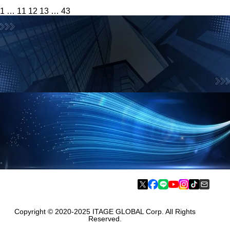
投
1
…
11
12
13
…
43
稿
の
ペ
ー
ジ
送
り
お問合せフォーム
お気軽にお問合せ下さい
資料請求フォーム
採用に役立つお得な情報をご案内
Copyright © 2020-2025 ITAGE GLOBAL Corp. All Rights
Reserved.