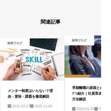
ン
関連記事
採用ブログ
採用ブログ
早期離職の原因と企業の
メンター制度はいらない？理
7つ紹介｜社員育成と離
由・意味・課題を徹底解説
方法解説
2025.04.27
2025.12.09
2025.01.03
2025.0