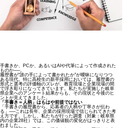
手書きか、PCか、あるいはAIや代筆によって作成された
ものか──。
履歴書が“誰の手によって書かれたか”が曖昧になりつつ
ある現代。特に高校生の新卒採用においては、履歴書の
形式と選考の評価軸のズレが、教育現場と企業現場の間
で浮き彫りになってきています。私たちが実施した岐阜
県企業へのアンケート結果からも、その現状と今後のヒ
ントが見えてきました。
「手書き＝人柄」はもはや前提ではない
「手書きの履歴書から、応募者の人柄や丁寧さが伝わ
る」──これは長年、企業の採用現場で信じられてきた考
え方です。しかし、私たちが行った調査（対象：岐阜県
内の企業28社）では、この価値観の変化がはっきりと表
れました。