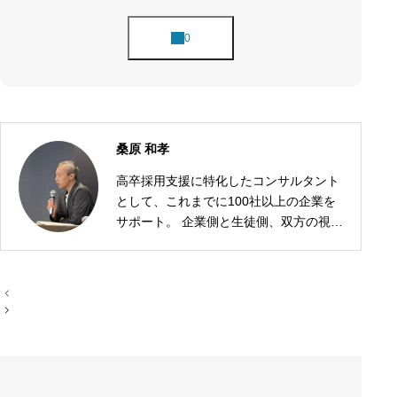
桑原 和孝
高卒採用支援に特化したコンサルタント
として、これまでに100社以上の企業を
サポート。 企業側と生徒側、双方の視点
に立った採用戦略の設計が強みです。
投
稿
ナ
ビ
ゲ
ー
シ
ョ