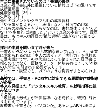
本当に重視されているのは「書類の裏側」
企業が履歴書以外に重視している情報は以下の通りです
成績証明書（9件）
健康診断書（3件）
欠席数（3件）
先生のコメントやクラブ活動の成果資料
「やる気が見えるか」「表情」など、対面での印象
これらの結果からも明らかなのは、書類単体よりも“人と
なり”を多角的に評価したいという企業の本音です。履歴
書は、もはや人物評価の“補助資料”に過ぎないと言える
でしょう。
採用の本質を問い直す時が来た
手書きかPCかといった形式的な違いではなく、今、企業
に求められるのは「本人の語り」と「実行力」を見極め
る選考設計です。AIや代筆によって整えられた履歴書に
頼るのではなく、面接やワーク、体験共有によって“本物
の人間性”を引き出す必要があります。
アンケート調査でも、以下のような提言がまとめられま
した
高校では、手書き・PC両方に対応できる履歴書作成指導
が必要
将来を見据えた「デジタルスキル教育」を就職指導に組
み込むべき
まとめ
「履歴書の形式」が評価基準になる時代は、確実に終わ
りを迎えています。
履歴書が手書きか、パソコンか、あるいはAIや代筆によ