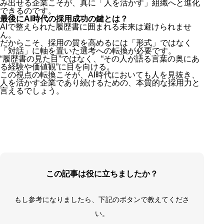
み出せる企業こそが、真に「人を活かす」組織へと進化
できるのです。
最後にAI時代の採用成功の鍵とは？
AIで整えられた履歴書に囲まれる未来は避けられませ
ん。
だからこそ、採用の質を高めるには「形式」ではなく
「対話」に軸を置いた選考への転換が必要です。
“履歴書の見た目”ではなく、“その人が語る言葉の奥にあ
る経験や価値観”に目を向ける。
この視点の転換こそが、AI時代においても人を見抜き、
人を活かす企業であり続けるための、本質的な採用力と
言えるでしょう。
この記事は役に立ちましたか？
もし参考になりましたら、下記のボタンで教えてくださ
い。