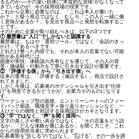
るものか──その違い自体に“本質的な意味”がなくなって
きているのが、今の採用現場の現実です。
これから企業に必要なのは、「これは本人が書いた
か？」と疑う視点ではなく、むしろ「この人と一緒に働
く意味があるか？」を見出す視点へと発想を転換するこ
とです。
そのために企業が取り組むべきは、以下の3つです
① 履歴書は“入口”でしかないと認識する
履歴書は、もはや「選別ツール」ではなく「会話のきっ
かけ」であるべきです。
どれだけ整った内容でも、それが本人の言葉でない可能
性がある時代には、
面接や実技、体験談の共有などを通じて、その人の背
景・価値観・行動力を丁寧に引き出す設計が重要です。
② 「評価する側」から「引き出す側」へ
従来の選考は、「評価する（減点する）」視点で設計さ
れてきました。
しかし今後は、応募者のポテンシャルを引き出す“仕掛
け”を用意できるかどうかが、企業力そのものになりま
す。
ワークショップ型の面接、エントリーシートへのフィー
ドバック面談、職場見学＋振り返りセッションなど、一
人ひとりの個性と対話する採用設計がカギとなります。
③ “字”ではなく、“声”を聞く採用へ
文字の美しさや整い具合ではなく、「その言葉をどう語
るか」「どんな体験が裏にあるか」を聞く力こそ、これ
からの採用担当者に求められます。
応募書類を“信じる”のではなく、“広げる”。その一歩を踏