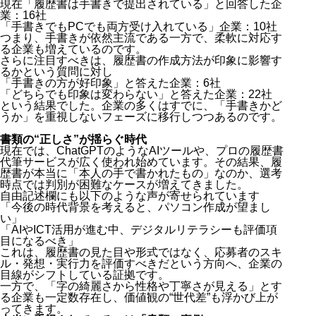
現在「履歴書は手書きで提出されている」と回答した企
業：16社
「手書きでもPCでも両方受け入れている」企業：10社
つまり、手書きが依然主流である一方で、柔軟に対応す
る企業も増えているのです。
さらに注目すべきは、履歴書の作成方法が印象に影響す
るかという質問に対し
「手書きの方が好印象」と答えた企業：6社
「どちらでも印象は変わらない」と答えた企業：22社
という結果でした。企業の多くはすでに、「手書きかど
うか」を重視しないフェーズに移行しつつあるのです。
書類の“正しさ”が揺らぐ時代
現在では、ChatGPTのようなAIツールや、プロの履歴書
代筆サービスが広く使われ始めています。その結果、履
歴書が本当に「本人の手で書かれたもの」なのか、選考
時点では判別が困難なケースが増えてきました。
自由記述欄にも以下のような声が寄せられています
「今後の時代背景を考えると、パソコン作成が望まし
い」
「AIやICT活用が進む中、デジタルリテラシーも評価項
目になるべき」
これは、履歴書の見た目や形式ではなく、応募者のスキ
ル・発想・実行力を評価すべきだという方向へ、企業の
目線がシフトしている証拠です。
一方で、「字の綺麗さから性格や丁寧さが見える」とす
る企業も一定数存在し、価値観の“世代差”も浮かび上が
ってきます。