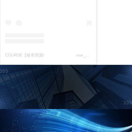
COURSE【岐阜西濃/中濃東濃】(@course_gifu_itg)がシェアした投稿
お問合せフォーム