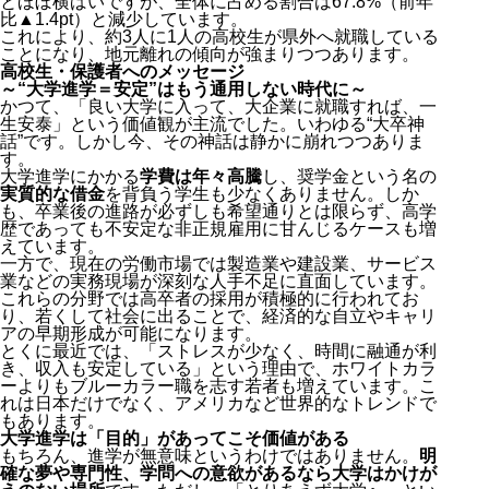
とほぼ横ばいですが、全体に占める割合は67.8%（前年
比▲1.4pt）と減少しています。
これにより、約3人に1人の高校生が県外へ就職している
ことになり、地元離れの傾向が強まりつつあります。
高校生・保護者へのメッセージ
～“大学進学＝安定”はもう通用しない時代に～
かつて、「良い大学に入って、大企業に就職すれば、一
生安泰」という価値観が主流でした。いわゆる“大卒神
話”です。しかし今、その神話は静かに崩れつつありま
す。
大学進学にかかる
学費は年々高騰
し、奨学金という名の
実質的な借金
を背負う学生も少なくありません。しか
も、卒業後の進路が必ずしも希望通りとは限らず、高学
歴であっても不安定な非正規雇用に甘んじるケースも増
えています。
一方で、現在の労働市場では製造業や建設業、サービス
業などの実務現場が深刻な人手不足に直面しています。
これらの分野では高卒者の採用が積極的に行われてお
り、若くして社会に出ることで、経済的な自立やキャリ
アの早期形成が可能になります。
とくに最近では、「ストレスが少なく、時間に融通が利
き、収入も安定している」という理由で、ホワイトカラ
ーよりもブルーカラー職を志す若者も増えています。こ
れは日本だけでなく、アメリカなど世界的なトレンドで
もあります。
大学進学は「目的」があってこそ価値がある
もちろん、進学が無意味というわけではありません。
明
確な夢や専門性、学問への意欲があるなら大学はかけが