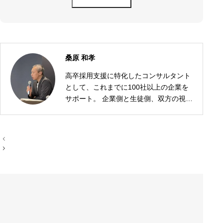
桑原 和孝
高卒採用支援に特化したコンサルタント
として、これまでに100社以上の企業を
サポート。 企業側と生徒側、双方の視点
に立った採用戦略の設計が強みです。
投
稿
ナ
ビ
ゲ
ー
シ
ョ
ン