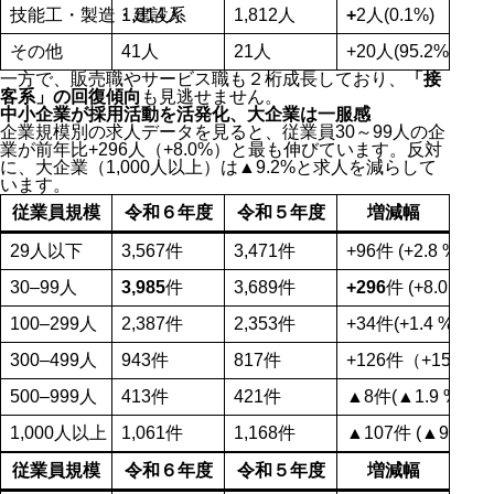
技能工・製造・建設系
1,814人
1,812人
+
2人(0.1%)
その他
41人
21人
+20人(95.2%)
一方で、販売職やサービス職も２桁成長しており、
「接
客系」の回復傾向
も見逃せません。
中小企業が採用活動を活発化、大企業は一服感
企業規模別の求人データを見ると、従業員30～99人の企
業が前年比+296人（+8.0%）と最も伸びています。反対
に、大企業（1,000人以上）は▲9.2%と求人を減らして
います。
従業員規模
令和６年度
令和５年度
増減幅
29人以下
3,567件
3,471件
+96件 (+2.8 %)
30–99人
3,985
件
3,689件
+296
件 (+8.0 %)
100–299人
2,387件
2,353件
+34件(+1.4 %)
300–499人
943件
817件
+126件（+15.4 %)
500–999人
413件
421件
▲8件(▲1.9 %)
1,000人以上
1,061件
1,168件
▲107件 (▲9.2 %)
従業員規模
令和６年度
令和５年度
増減幅