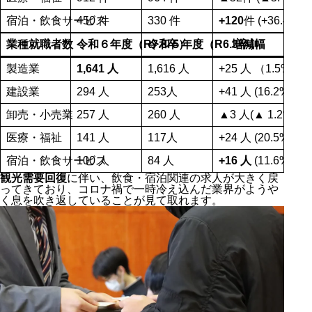
宿泊・飲食サービス
450 件
330 件
+120
件 (+36.4 %)
業種就職者数
令和６年度（R7.3卒）
令和５年度（R6.3卒）
増減幅
製造業
1,641 人
1,616 人
+25 人 （1.5%）
建設業
294 人
253人
+41 人 (16.2%)
卸売・小売業
257 人
260 人
▲3 人(▲ 1.2%)
医療・福祉
141 人
117人
+24 人 (20.5%)
宿泊・飲食サービス
100 人
84 人
+16 人
(11.6%)
観光需要回復
に伴い、飲食・宿泊関連の求人が大きく戻
ってきており、コロナ禍で一時冷え込んだ業界がようや
く息を吹き返していることが見て取れます。