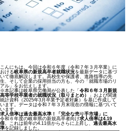
こんにちは。今回は令和６年度（令和７年３月卒業）に
おける
岐阜県の新規高卒者就職状況
を最新データに基づ
いて徹底解説します。高校生や保護者、進路指導の先
生、そして企業の採用担当の方も、今の「就職市場のリ
アル」をお伝えします。
※本記事は岐阜県労働局が公表した「
令和６年３月新規
高等学校卒業者の就職状況（取りまとめ）
」および関連
統計資料（2025年3月卒業予定者対象）を基に作成して
います。データは令和７年３月末現在の情報に基づいて
います。
求人倍率は過去最高水準！「完全な売り手市場」に
令和６年度の岐阜県の新規高卒者向け
求人倍率は4.19
倍
。これは前年の4.11倍からさらに上昇し、
過去最高水
準
を記録しました。