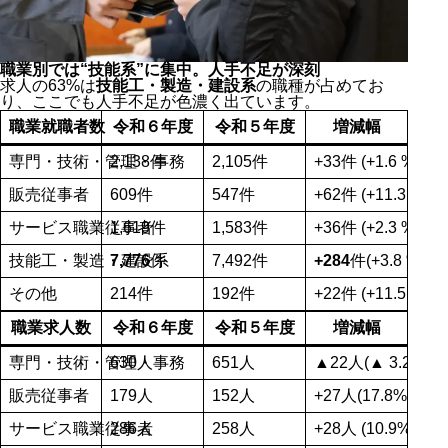
職業別では“技能系”に集中。人手不足が深刻
求人の63%は
技能工・製造・建設系
の職種が占めてお
り、ここでも人手不足が色濃く出ています。
職業就職者数
令和６年度
令和５年度
増減幅
専門・技術・管理・事務
2,138件
2,105件
+33件 (+1.6 %)
販売従事者
609件
547件
+62件 (+11.3 %)
サービス職業従事者
1,619件
1,583件
+36件 (+2.3 %)
技能工・製造・建設系
7,776
件
7,492件
+284
件(+3.8 %)
その他
214件
192件
+22件 (+11.5 %)
職業求人数
令和６年度
令和５年度
増減幅
専門・技術・管理・事務
630人
651人
▲22人(▲ 3.2%)
販売従事者
179人
152人
+27人(17.8%)
サービス職業従事者
286人
258人
+28人 (10.9%)