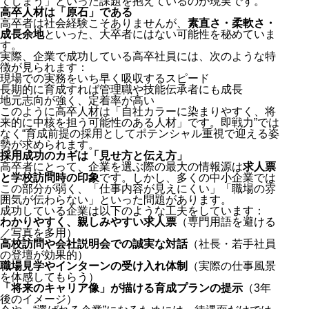
てしまう」といった課題を抱えているのが現実です。
高卒人材は「原石」である
高卒者は社会経験こそありませんが、
素直さ・柔軟さ・
成長余地
といった、大卒者にはない可能性を秘めていま
す。
実際、企業で成功している高卒社員には、次のような特
徴が見られます：
現場での実務をいち早く吸収するスピード
長期的に育成すれば管理職や技能伝承者にも成長
地元志向が強く、定着率が高い
このように高卒人材は「自社カラーに染まりやすく、将
来的に中核を担う可能性のある人材」です。
即戦力”では
なく“育成前提の採用としてポテンシャル重視
で迎える姿
勢が求められます。
採用成功のカギは「見せ方と伝え方」
高卒者にとって、企業を選ぶ際の最大の情報源は
求人票
と学校訪問時の印象
です。しかし、多くの中小企業では
この部分が弱く、「仕事内容が見えにくい」「職場の雰
囲気が伝わらない」といった問題があります。
成功している企業は以下のような工夫をしています：
わかりやすく、親しみやすい求人票
（専門用語を避ける
／写真を多用）
高校訪問や会社説明会での誠実な対話
（社長・若手社員
の登壇が効果的）
職場見学やインターンの受け入れ体制
（実際の仕事風景
を体感してもらう）
「将来のキャリア像」が描ける育成プランの提示
（3年
後のイメージ）