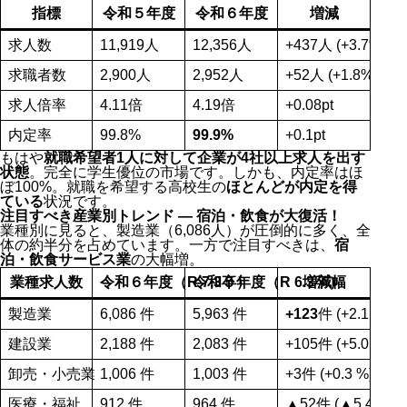
指標
令和５年度
令和６年度
増減
求人数
11,919人
12,356人
+437人 (+3.7%)
求職者数
2,900人
2,952人
+52人 (+1.8%)
求人倍率
4.11倍
4.19倍
+0.08pt
内定率
99.8%
99.9%
+0.1pt
もはや
就職希望者1人に対して企業が4社以上求人を出す
状態
。完全に学生優位の市場です。しかも、内定率はほ
ぼ100%。就職を希望する高校生の
ほとんどが内定を得
ている
状況です。
注目すべき産業別トレンド ― 宿泊・飲食が大復活！
業種別に見ると、製造業（6,086人）が圧倒的に多く、全
体の約半分を占めています。一方で注目すべきは、
宿
泊・飲食サービス業
の大幅増。
業種求人数
令和６年度（R 7.3卒）
令和５年度（R 6.3卒）
増減幅
製造業
6,086 件
5,963 件
+123
件 (+2.1 %)
建設業
2,188 件
2,083 件
+105件 (+5.0 %)
卸売・小売業
1,006 件
1,003 件
+3件 (+0.3 %)
医療・福祉
912 件
964 件
▲52件 (▲5.4 %)