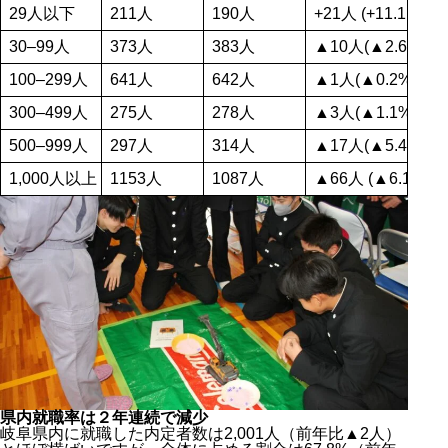
29人以下
211人
190人
+21人 (+11.1 %)
30–99人
373人
383人
▲10人(▲2.6%)
100–299人
641人
642人
▲1人(▲0.2%)
300–499人
275人
278人
▲3人(▲1.1%)
500–999人
297人
314人
▲17人(▲5.4%)
1,000人以上
1153人
1087人
▲66人 (▲6.1%)
県内就職率は２年連続で減少
岐阜県内に就職した内定者数は2,001人（前年比▲2人）