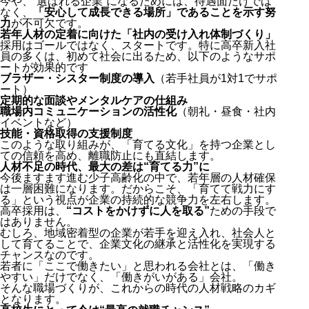
今や、“選ばれる企業”になるためには、待遇面だけでは
なく、
「安心して成長できる場所」であることを示す努
力
が不可欠です。
若年人材の定着に向けた「社内の受け入れ体制づくり」
採用はゴールではなく、スタートです。特に高卒新入社
員の多くは、初めて社会に出るため、以下のようなサポ
ートが効果的です
ブラザー・シスター制度の導入
（若手社員が1対1でサポ
ート）
定期的な面談やメンタルケアの仕組み
職場内コミュニケーションの活性化
（朝礼・昼食・社内
イベントなど）
技能・資格取得の支援制度
このような取り組みが、
「育てる文化」を持つ企業とし
ての信頼を高め、離職防止にも直結します。
人材不足の時代、最大の差は“育てる力”に
今後ますます進む少子高齢化の中で、若年層の人材確保
は一層困難になります。だからこそ、「育てて戦力にす
る」という視点が企業の持続的な競争力を左右します。
高卒採用は、
“コストをかけずに人を取る”
ための手段で
はありません。
むしろ、
地域密着型の企業が若手を迎え入れ、社会人と
して育てることで、企業文化の継承と活性化を実現する
チャンス
なのです。
若者に「ここで働きたい」と思われる会社とは、「働き
やすい」だけでなく、「働きがいがある」会社。
そんな職場づくりが、これからの時代の人材戦略のカギ
となります。