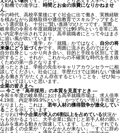
えのない場所
です。ただし、「とりあえず大学へ」とい
う動機での進学は、
時間とお金の浪費になりかねませ
ん
。
今の時代、高校卒業後にすぐ社会に出て働き、実務経験
を積みながら資格取得や通信教育でスキルアップすると
いう選択肢も、十分に“賢い進路”のひとつです。実際、
岐阜県の令和６年度就職状況では
9
9.9%という非常に高
求人倍率は過去最高水準！「完全な売り手市場」に
い内定率が示されており、高卒就職者にとって今はまさ
注目すべき産業別トレンド ― 宿泊・飲食が大復活！
に追い風が吹いています。
職業別では“技能系”に集中。人手不足が深刻
大切なのは、「進学」か「就職」かではなく、
自分の将
中小企業が採用活動を活発化、大企業は一服感
来像にどう近づくか
です。周囲に流されるのではなく、
自分自身としっかり向き合い、目的と手段を区別して選
県内就職率は２年連続で減少
択すること。それが、これからの不確実な時代を生き抜
高校生・保護者へのメッセージ
くための第一歩となります。
企業の皆さまへ
迷ったときは、学校の先生やキャリアカウンセラーに相
人材不足の時代、最大の差は“育てる力”に
談してください。社会には、学歴だけでは測れない“価値
高校生にとって今は“最高の就職チャンス”
ある働き方”がたくさん存在するということを、ぜひ知っ
ておいてほしいと思います。
企業の皆さまへ
― 今こそ「高卒採用」の本質を見直すとき ―
令和６年度の岐阜県における高卒就職市場は、求人倍率
4.19倍、内定率99.9%という、かつてない“売り手市場”と
なりました。これは、
若年人材の獲得競争が激化してい
る
ことを示しています。
とりわけ
中小企業が求人の6割以上を占めている
状況か
らも分かるように、大手企業に負けじと若手人材の囲い
込みを進める動きが加速しています。しかし、それでも
なお多くの企業が「なかなか人が来ない」「すぐに辞め